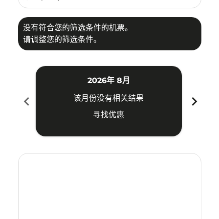
没有符合您的筛选条件的机票。
请调整您的筛选条件。
2026年 8月
chevron_left
chevron_right
该月份没有相关结果
寻找优惠
Displaying fares for 八月-2026
KBR–VTE: cmp-view-offers-disclaimer. 寻找优惠
KBR–VTE: cmp-view-offers-disclaimer. 寻找优惠
KBR–VTE: cmp-view-offers-disclaimer. 寻找
KBR–VTE: cmp-view-offers-disclaimer
KBR–VTE: cmp-view-offers-discla
KBR–VTE: cmp-view-offers-di
KBR–VTE: cmp-view-offer
KBR–VTE: cmp-view-of
KBR–VTE: cmp-vie
KBR–VTE: cmp
KBR–VTE:
KBR–V
K