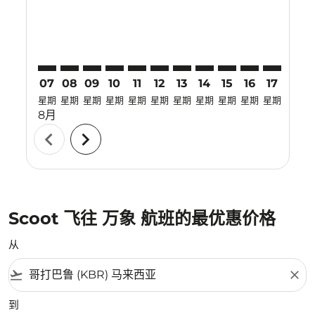
07
08
09
10
11
12
13
14
15
16
17
18
星期
星期
星期
星期
星期
星期
星期
星期
星期
星期
星期
星期
8月
chevron_left
chevron_right
Scoot 飞往 万象 航班的最优惠价格
从
flight_takeoff
close
到