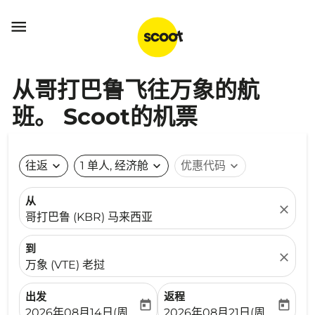

从哥打巴鲁飞往万象的航
班。 Scoot的机票
往返
expand_more
1 单人, 经济舱
expand_more
优惠代码
expand_more
从
close
哥打巴鲁 (KBR) 马来西亚
到
close
万象 (VTE) 老挝
出发
返程
today
today
fc-booking-departure-date-aria-label
fc-booking-return-date-ari
2026年08月14日(周五)
2026年08月21日(周五)