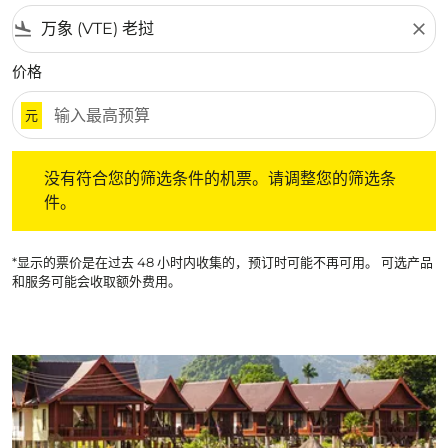
flight_land
close
价格
元
没有符合您的筛选条件的机票。请调整您的筛选条件。
没有符合您的筛选条件的机票。请调整您的筛选条
件。
*显示的票价是在过去 48 小时内收集的，预订时可能不再可用。 可选产品
和服务可能会收取额外费用。