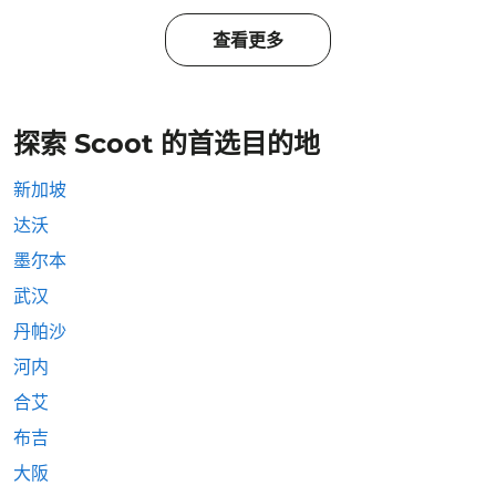
查看更多
探索 Scoot 的首选目的地
新加坡
达沃
墨尔本
武汉
丹帕沙
河内
合艾
布吉
大阪