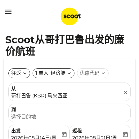

Scoot从哥打巴鲁出发的廉
价航班
往返
expand_more
1 单人, 经济舱
expand_more
优惠代码
expand_more
从
close
哥打巴鲁 (KBR) 马来西亚
到
选择目的地
出发
返程
today
today
fc-booking-departure-date-aria-label
fc-booking-return-date-ari
2026年08月14日(周五)
2026年08月21日(周五)