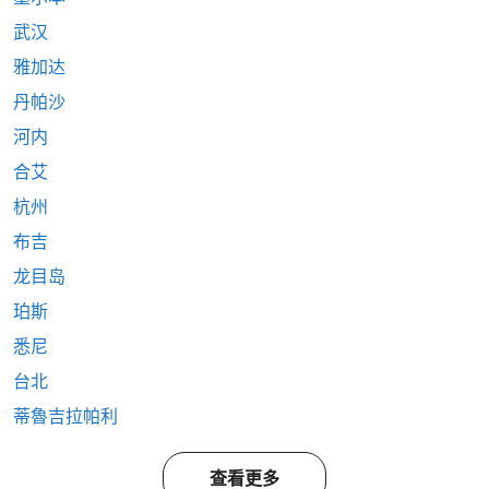
武汉
雅加达
丹帕沙
河内
合艾
杭州
布吉
龙目岛
珀斯
悉尼
台北
蒂魯吉拉帕利
查看更多