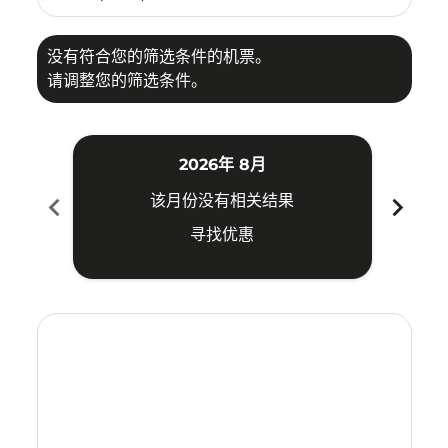
没有符合您的筛选条件的机票。
请调整您的筛选条件。
2026年 8月
chevron_left
chevron_right
该月份没有相关结果
寻找优惠
Displaying fares for 八月-2026
CJB–USM: cmp-view-offers-disclaimer. 寻找优惠
CJB–USM: cmp-view-offers-disclaimer. 寻找优惠
CJB–USM: cmp-view-offers-disclaimer. 寻
CJB–USM: cmp-view-offers-disclaimer
CJB–USM: cmp-view-offers-discla
CJB–USM: cmp-view-offers-di
CJB–USM: cmp-view-offer
CJB–USM: cmp-view-of
CJB–USM: cmp-vie
CJB–USM: cmp
CJB–USM:
CJB–U
C