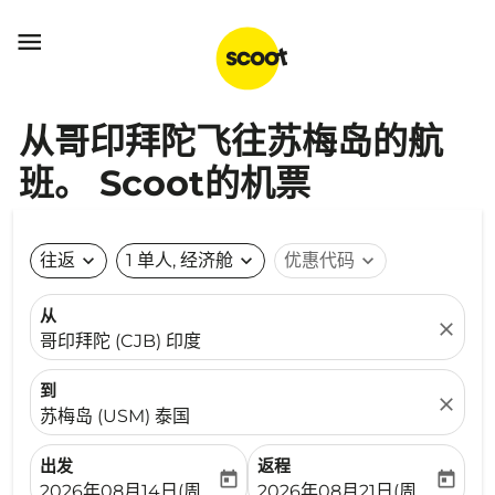

从哥印拜陀飞往苏梅岛的航
班。 Scoot的机票
往返
expand_more
1 单人, 经济舱
expand_more
优惠代码
expand_more
从
close
哥印拜陀 (CJB) 印度
到
close
苏梅岛 (USM) 泰国
出发
返程
today
today
fc-booking-departure-date-aria-label
fc-booking-return-date-ari
2026年08月14日(周五)
2026年08月21日(周五)