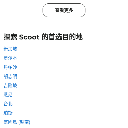
查看更多
探索 Scoot 的首选目的地
新加坡
墨尔本
丹帕沙
胡志明
吉隆坡
悉尼
台北
珀斯
富國島 (越南)