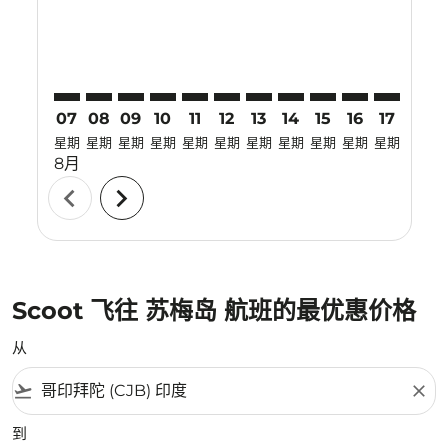
07
08
09
10
11
12
13
14
15
16
17
18
星期
星期
星期
星期
星期
星期
星期
星期
星期
星期
星期
星期
8月
chevron_left
chevron_right
Scoot 飞往 苏梅岛 航班的最优惠价格
从
flight_takeoff
close
到