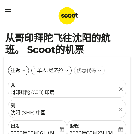

从哥印拜陀飞往沈阳的航
班。 Scoot的机票
往返
expand_more
1 单人, 经济舱
expand_more
优惠代码
expand_more
从
close
哥印拜陀 (CJB) 印度
到
close
沈阳 (SHE) 中国
出发
返程
today
today
fc-booking-departure-date-aria-label
fc-booking-return-date-ari
2026年08月16日(周日)
2026年08月23日(周日)