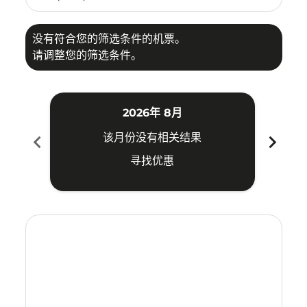
没有符合您的筛选条件的机票。
请调整您的筛选条件。
2026年 8月
chevron_left
chevron_right
该月份没有相关结果
寻找优惠
Displaying fares for 八月-2026
CJB–SHE: cmp-view-offers-disclaimer. 寻找优惠
CJB–SHE: cmp-view-offers-disclaimer. 寻找优惠
CJB–SHE: cmp-view-offers-disclaimer. 寻找
CJB–SHE: cmp-view-offers-disclaimer
CJB–SHE: cmp-view-offers-discla
CJB–SHE: cmp-view-offers-dis
CJB–SHE: cmp-view-offers
CJB–SHE: cmp-view-of
CJB–SHE: cmp-vie
CJB–SHE: cmp
CJB–SHE:
CJB–S
C