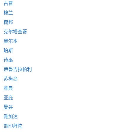
古晋
棉兰
梳邦
克尔塔查蒂
墨尔本
珀斯
诗巫
蒂魯吉拉帕利
苏梅岛
雅典
亚庇
曼谷
雅加达
哥印拜陀