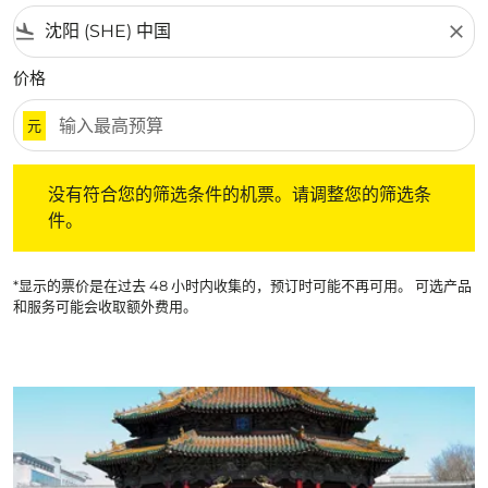
flight_land
close
价格
元
没有符合您的筛选条件的机票。请调整您的筛选条件。
没有符合您的筛选条件的机票。请调整您的筛选条
件。
*显示的票价是在过去 48 小时内收集的，预订时可能不再可用。 可选产品
和服务可能会收取额外费用。