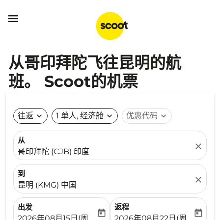

从哥印拜陀飞往昆明的航
班。 Scoot的机票
往返
expand_more
1 单人, 经济舱
expand_more
优惠代码
expand_more
从
close
哥印拜陀 (CJB) 印度
到
close
昆明 (KMG) 中国
出发
返程
today
today
fc-booking-departure-date-aria-label
fc-booking-return-date-ari
2026年08月15日(周六)
2026年08月22日(周六)