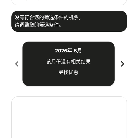
没有符合您的筛选条件的机票。
请调整您的筛选条件。
2026年 8月
chevron_left
chevron_right
该月份没有相关结果
寻找优惠
Displaying fares for 八月-2026
CJB–KMG: cmp-view-offers-disclaimer. 寻找优惠
CJB–KMG: cmp-view-offers-disclaimer. 寻找优惠
CJB–KMG: cmp-view-offers-disclaimer. 寻
CJB–KMG: cmp-view-offers-disclaime
CJB–KMG: cmp-view-offers-discla
CJB–KMG: cmp-view-offers-di
CJB–KMG: cmp-view-offer
CJB–KMG: cmp-view-of
CJB–KMG: cmp-vie
CJB–KMG: cmp
CJB–KMG:
CJB–K
C