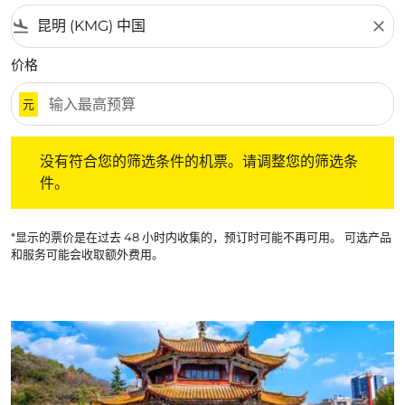
flight_land
close
价格
元
没有符合您的筛选条件的机票。请调整您的筛选条件。
没有符合您的筛选条件的机票。请调整您的筛选条
件。
*显示的票价是在过去 48 小时内收集的，预订时可能不再可用。 可选产品
和服务可能会收取额外费用。