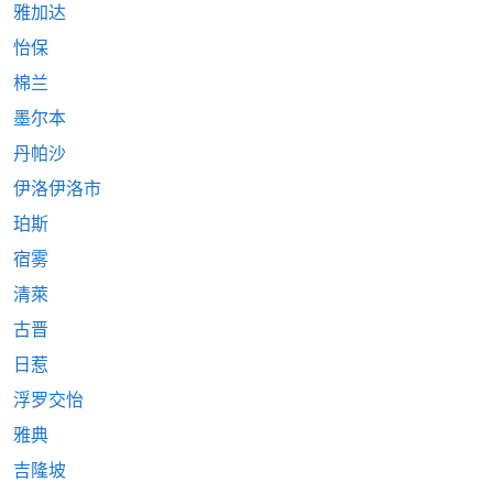
雅加达
怡保
棉兰
墨尔本
丹帕沙
伊洛伊洛市
珀斯
宿雾
清萊
古晋
日惹
浮罗交怡
雅典
吉隆坡