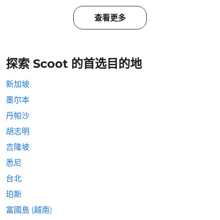
查看更多
探索 Scoot 的首选目的地
新加坡
墨尔本
丹帕沙
胡志明
吉隆坡
悉尼
台北
珀斯
富國島 (越南)