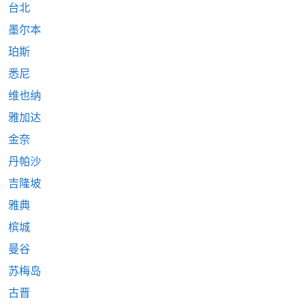
台北
墨尔本
珀斯
悉尼
维也纳
雅加达
金奈
丹帕沙
吉隆坡
雅典
槟城
曼谷
苏梅岛
古晋