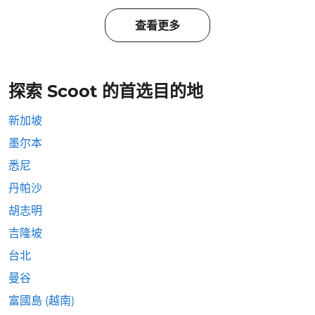
查看更多
探索 Scoot 的首选目的地
新加坡
墨尔本
悉尼
丹帕沙
胡志明
吉隆坡
台北
曼谷
富國島 (越南)