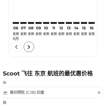
06
07
08
09
10
11
12
13
14
15
16
17
星期
星期
星期
星期
星期
星期
星期
星期
星期
星期
星期
星期
8月
chevron_left
chevron_right
Scoot 飞往 东京 航班的最优惠价格
从
flight_takeoff
close
到