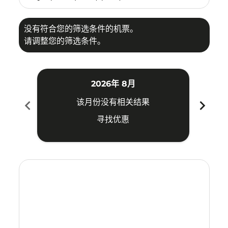
没有符合您的筛选条件的机票。
请调整您的筛选条件。
2026年 8月
chevron_left
chevron_right
该月份没有相关结果
寻找优惠
Displaying fares for 八月-2026
CJB–TYO: cmp-view-offers-disclaimer. 寻找优惠
CJB–TYO: cmp-view-offers-disclaimer. 寻找优惠
CJB–TYO: cmp-view-offers-disclaimer. 寻找
CJB–TYO: cmp-view-offers-disclaimer
CJB–TYO: cmp-view-offers-discla
CJB–TYO: cmp-view-offers-dis
CJB–TYO: cmp-view-offers
CJB–TYO: cmp-view-of
CJB–TYO: cmp-vie
CJB–TYO: cmp
CJB–TYO:
CJB–T
C