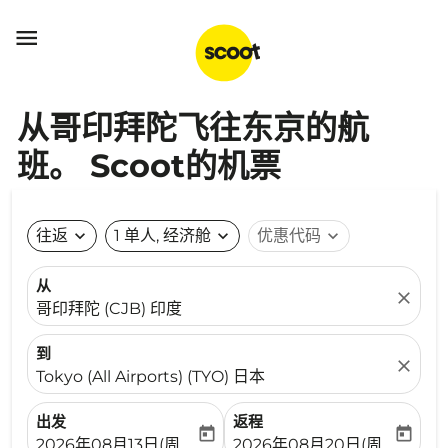

从哥印拜陀飞往东京的航
班。 Scoot的机票
往返
expand_more
1 单人, 经济舱
expand_more
优惠代码
expand_more
从
close
哥印拜陀 (CJB) 印度
到
close
Tokyo (All Airports) (TYO) 日本
出发
返程
today
today
fc-booking-departure-date-aria-label
fc-booking-return-date-ari
2026年08月13日(周四)
2026年08月20日(周四)