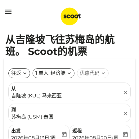

从吉隆坡飞往苏梅岛的航
班。 Scoot的机票
往返
expand_more
1 单人, 经济舱
expand_more
优惠代码
expand_more
从
close
吉隆坡 (KUL) 马来西亚
到
close
苏梅岛 (USM) 泰国
出发
返程
today
today
fc-booking-departure-date-aria-label
fc-booking-return-date-ari
2026年08月13日(周四)
2026年08月20日(周四)