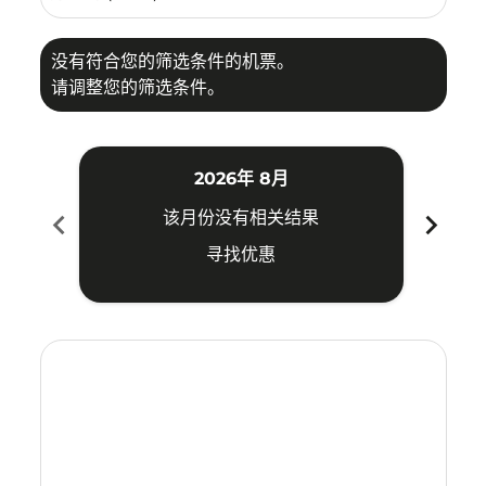
没有符合您的筛选条件的机票。
请调整您的筛选条件。
2026年 8月
chevron_left
chevron_right
该月份没有相关结果
寻找优惠
Displaying fares for 八月-2026
KUL–USM: cmp-view-offers-disclaimer. 寻找优惠
KUL–USM: cmp-view-offers-disclaimer. 寻找优惠
KUL–USM: cmp-view-offers-disclaimer. 寻
KUL–USM: cmp-view-offers-disclaime
KUL–USM: cmp-view-offers-discl
KUL–USM: cmp-view-offers-di
KUL–USM: cmp-view-offer
KUL–USM: cmp-view-o
KUL–USM: cmp-vie
KUL–USM: cmp
KUL–USM:
KUL–U
K