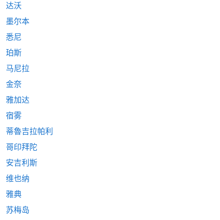
达沃
墨尔本
悉尼
珀斯
马尼拉
金奈
雅加达
宿雾
蒂魯吉拉帕利
哥印拜陀
安吉利斯
维也纳
雅典
苏梅岛