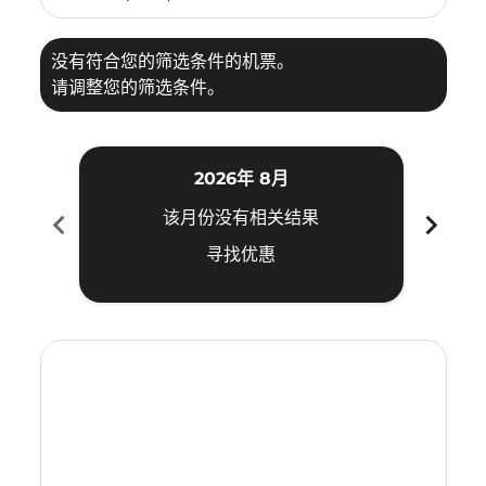
没有符合您的筛选条件的机票。
请调整您的筛选条件。
2026年 8月
chevron_left
chevron_right
该月份没有相关结果
寻找优惠
Displaying fares for 八月-2026
KUL–SGN: cmp-view-offers-disclaimer. 寻找优惠
KUL–SGN: cmp-view-offers-disclaimer. 寻找优惠
KUL–SGN: cmp-view-offers-disclaimer. 寻
KUL–SGN: cmp-view-offers-disclaime
KUL–SGN: cmp-view-offers-discla
KUL–SGN: cmp-view-offers-di
KUL–SGN: cmp-view-offer
KUL–SGN: cmp-view-o
KUL–SGN: cmp-vie
KUL–SGN: cmp
KUL–SGN:
KUL–S
K