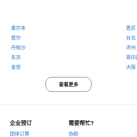
墨尔本
悉尼
首尔
台北
丹帕沙
济州
东京
哥印
金奈
大阪
查看更多
企业预订
需要帮忙?
团体订票
协助