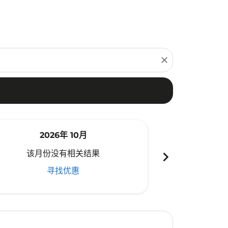
close
2026年 10月
20
chevron_right
该月份没有相关结果
该月份
寻找优惠