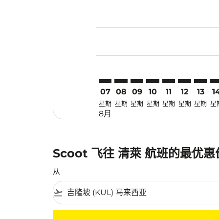
Displaying fares for 八月-2026
KUL–CEI: cmp-view-offers-disc
KUL–CEI: cmp-view-offers-
KUL–CEI: cmp-view-off
KUL–CEI: cmp-view
KUL–CEI: cmp-
KUL–CEI: c
KUL–CE
KU
07
08
09
10
11
12
13
1
星期
星期
星期
星期
星期
星期
星期
星
8月
Scoot 飞往 清萊 航班的最优
从
flight_takeoff
没有符合您的筛选条件的机票。请调整您的筛选