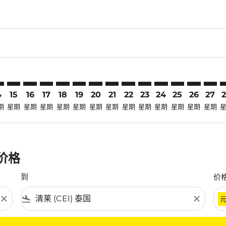
laimer. 寻找优惠
disclaimer. 寻找优惠
ers-disclaimer. 寻找优惠
-offers-disclaimer. 寻找优惠
view-offers-disclaimer. 寻找优惠
mp-view-offers-disclaimer. 寻找优惠
I: cmp-view-offers-disclaimer. 寻找优惠
L–CEI: cmp-view-offers-disclaimer. 寻找优惠
KUL–CEI: cmp-view-offers-disclaimer. 寻找优惠
KUL–CEI: cmp-view-offers-disclaimer. 寻找优惠
KUL–CEI: cmp-view-offers-disclaimer. 寻找优惠
KUL–CEI: cmp-view-offers-disclaimer. 寻找优
KUL–CEI: cmp-view-offers-disclaimer.
KUL–CEI: cmp-view-offers-disclai
KUL–CEI: cmp-view-offers-dis
KUL–CEI: cmp-view-offers
KUL–CEI: cmp-view-of
KUL–CEI: cmp-view
KUL–CEI: cmp-
KUL–CEI: 
KUL–C
K
4
15
16
17
18
19
20
21
22
23
24
25
26
27
期
星期
星期
星期
星期
星期
星期
星期
星期
星期
星期
星期
星期
星期
惠价格
到
价
close
flight_land
close
条件。