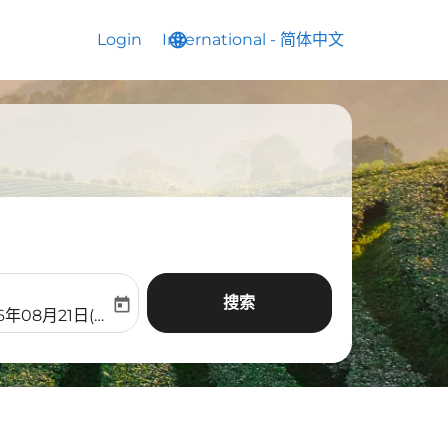
Login
International
language
keyboard_arrow_down
-
简体中文
搜索
today
aria-label
ooking-return-date-aria-label
6年08月21日(周五)