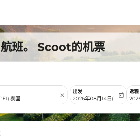
班。 Scoot的机票
出发
返程
close
today
fc-booking-departure-date-
fc-b
2026年08月14日(周五)
202
萊