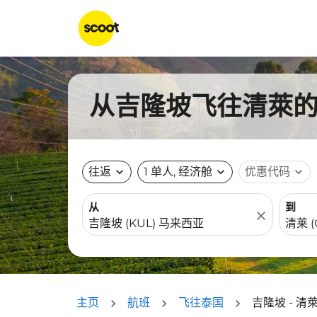
从吉隆坡飞往清萊的航
往返
expand_more
1 单人, 经济舱
expand_more
优惠代码
expand_more
从
到
close
主页
航班
飞往泰国
吉隆坡 - 清