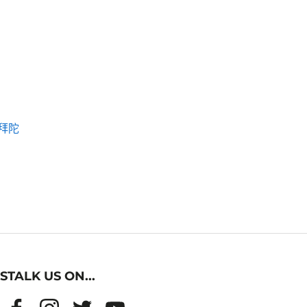
拜陀
STALK US ON...