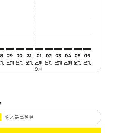
惠
 寻找优惠
mer. 寻找优惠
claimer. 寻找优惠
-disclaimer. 寻找优惠
fers-disclaimer. 寻找优惠
-offers-disclaimer. 寻找优惠
view-offers-disclaimer. 寻找优惠
cmp-view-offers-disclaimer. 寻找优惠
EI: cmp-view-offers-disclaimer. 寻找优惠
UL–CEI: cmp-view-offers-disclaimer. 寻找优惠
KUL–CEI: cmp-view-offers-disclaimer. 寻找优惠
KUL–CEI: cmp-view-offers-disclaimer. 寻找优惠
KUL–CEI: cmp-view-offers-disclaimer. 寻找优惠
KUL–CEI: cmp-view-offers-disclaimer. 寻找
KUL–CEI: cmp-view-offers-disclaimer
KUL–CEI: cmp-view-offers-discla
KUL–CEI: cmp-view-offers-di
KUL–CEI: cmp-view-offer
KUL–CEI: cmp-view-of
28
29
30
31
01
02
03
04
05
06
星期
星期
星期
星期
星期
星期
星期
星期
星期
星期
9月
格
元