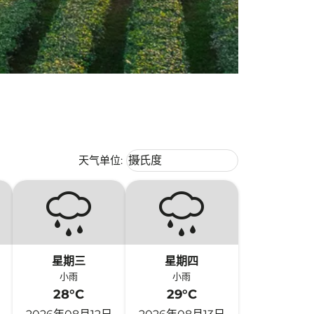
Weather unit option 摄氏度 Selecte
天气单位
:
摄氏度
keyboard_arrow_down
星期三
星期四
小雨
小雨
28°C
29°C