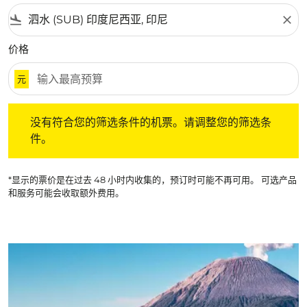
flight_land
close
价格
元
没有符合您的筛选条件的机票。请调整您的筛选条件。
没有符合您的筛选条件的机票。请调整您的筛选条
件。
*显示的票价是在过去 48 小时内收集的，预订时可能不再可用。 可选产品
和服务可能会收取额外费用。