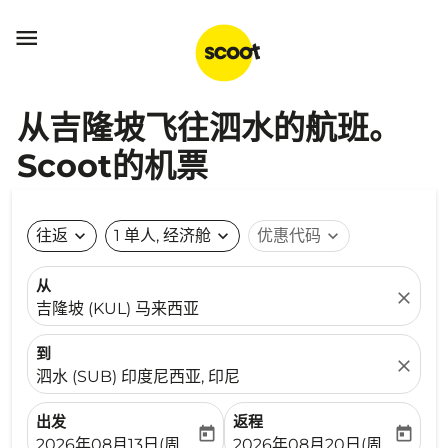

从吉隆坡飞往泗水的航班。
Scoot的机票
往返
expand_more
1 单人, 经济舱
expand_more
优惠代码
expand_more
从
close
吉隆坡 (KUL) 马来西亚
到
close
泗水 (SUB) 印度尼西亚, 印尼
出发
返程
today
today
fc-booking-departure-date-aria-label
fc-booking-return-date-ari
2026年08月13日(周四)
2026年08月20日(周四)