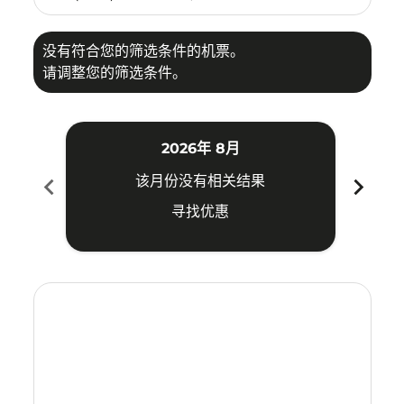
没有符合您的筛选条件的机票。
请调整您的筛选条件。
2026年 8月
chevron_left
chevron_right
该月份没有相关结果
寻找优惠
Displaying fares for 八月-2026
KUL–SUB: cmp-view-offers-disclaimer. 寻找优惠
KUL–SUB: cmp-view-offers-disclaimer. 寻找优惠
KUL–SUB: cmp-view-offers-disclaimer. 寻
KUL–SUB: cmp-view-offers-disclaime
KUL–SUB: cmp-view-offers-discla
KUL–SUB: cmp-view-offers-di
KUL–SUB: cmp-view-offer
KUL–SUB: cmp-view-of
KUL–SUB: cmp-vie
KUL–SUB: cmp
KUL–SUB:
KUL–S
K