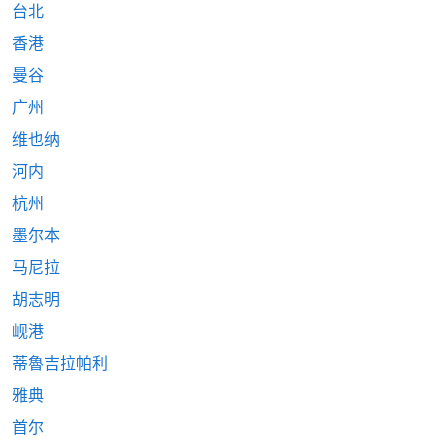
台北
香港
曼谷
广州
维也纳
河内
杭州
墨尔本
马尼拉
胡志明
岘港
蒂魯吉拉帕利
雅典
首尔