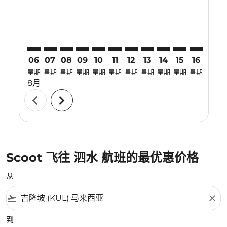
06
07
08
09
10
11
12
13
14
15
16
17
星期
星期
星期
星期
星期
星期
星期
星期
星期
星期
星期
星期
8月
chevron_left
chevron_right
Scoot 飞往 泗水 航班的最优惠价格
从
flight_takeoff
close
到