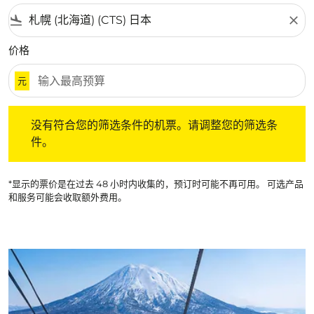
flight_land
close
价格
元
没有符合您的筛选条件的机票。请调整您的筛选条件。
没有符合您的筛选条件的机票。请调整您的筛选条
件。
*显示的票价是在过去 48 小时内收集的，预订时可能不再可用。 可选产品
和服务可能会收取额外费用。