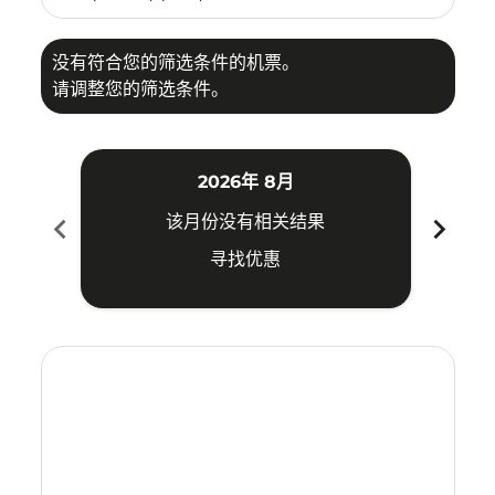
没有符合您的筛选条件的机票。
请调整您的筛选条件。
2026年 8月
chevron_left
chevron_right
该月份没有相关结果
寻找优惠
Displaying fares for 八月-2026
KUL–CTS: cmp-view-offers-disclaimer. 寻找优惠
KUL–CTS: cmp-view-offers-disclaimer. 寻找优惠
KUL–CTS: cmp-view-offers-disclaimer. 寻找
KUL–CTS: cmp-view-offers-disclaimer
KUL–CTS: cmp-view-offers-discla
KUL–CTS: cmp-view-offers-di
KUL–CTS: cmp-view-offer
KUL–CTS: cmp-view-of
KUL–CTS: cmp-vie
KUL–CTS: cmp
KUL–CTS:
KUL–C
K