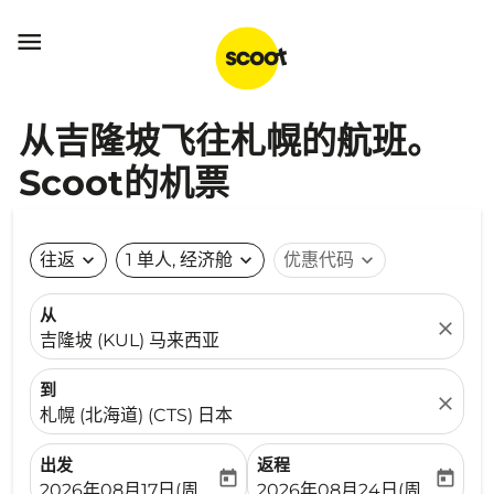

从吉隆坡飞往札幌的航班。
Scoot的机票
往返
expand_more
1 单人, 经济舱
expand_more
优惠代码
expand_more
从
close
吉隆坡 (KUL) 马来西亚
到
close
札幌 (北海道) (CTS) 日本
出发
返程
today
today
fc-booking-departure-date-aria-label
fc-booking-return-date-ari
2026年08月17日(周一)
2026年08月24日(周一)