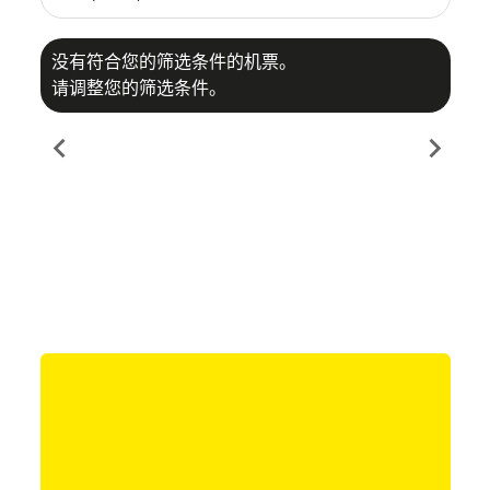
没有符合您的筛选条件的机票。
请调整您的筛选条件。
chevron_left
chevron_right