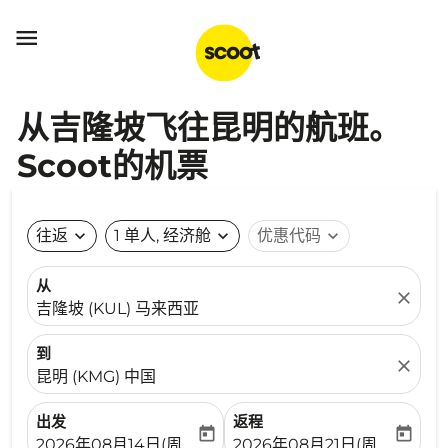

从吉隆坡飞往昆明的航班。
Scoot的机票
往返
expand_more
1 单人, 经济舱
expand_more
优惠代码
expand_more
从
close
吉隆坡 (KUL) 马来西亚
到
close
昆明 (KMG) 中国
出发
返程
today
today
fc-booking-departure-date-aria-label
fc-booking-return-date-ari
2026年08月14日(周五)
2026年08月21日(周五)