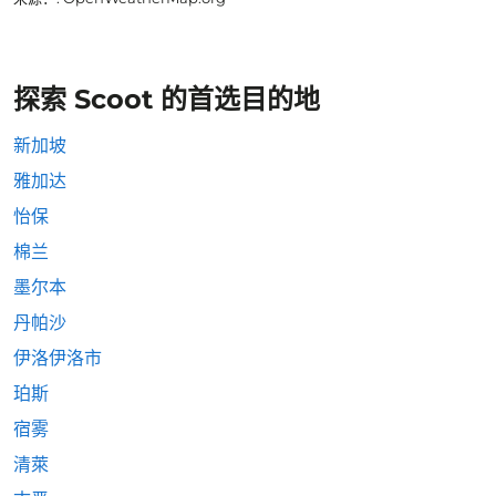
探索 Scoot 的首选目的地
新加坡
雅加达
怡保
棉兰
墨尔本
丹帕沙
伊洛伊洛市
珀斯
宿雾
清萊