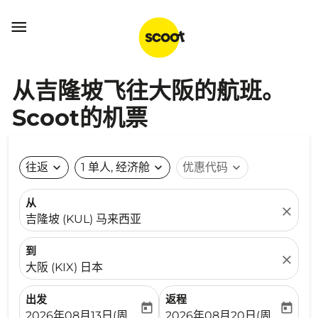

从吉隆坡飞往大阪的航班。
Scoot的机票
往返
expand_more
1 单人, 经济舱
expand_more
优惠代码
expand_more
从
close
吉隆坡 (KUL) 马来西亚
到
close
大阪 (KIX) 日本
出发
返程
today
today
fc-booking-departure-date-aria-label
fc-booking-return-date-ari
2026年08月13日(周四)
2026年08月20日(周四)