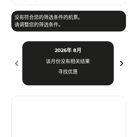
没有符合您的筛选条件的机票。
请调整您的筛选条件。
2026年 8月
chevron_left
chevron_right
该月份没有相关结果
寻找优惠
Displaying fares for 八月-2026
KUL–KIX: cmp-view-offers-disclaimer. 寻找优惠
KUL–KIX: cmp-view-offers-disclaimer. 寻找优惠
KUL–KIX: cmp-view-offers-disclaimer. 寻找
KUL–KIX: cmp-view-offers-disclaimer
KUL–KIX: cmp-view-offers-discla
KUL–KIX: cmp-view-offers-dis
KUL–KIX: cmp-view-offers
KUL–KIX: cmp-view-of
KUL–KIX: cmp-vie
KUL–KIX: cmp
KUL–KIX:
KUL–K
K