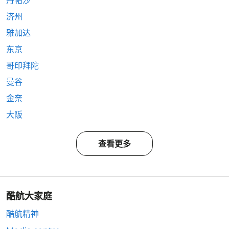
丹帕沙
济州
雅加达
东京
哥印拜陀
曼谷
金奈
大阪
查看更多
酷航大家庭
酷航精神