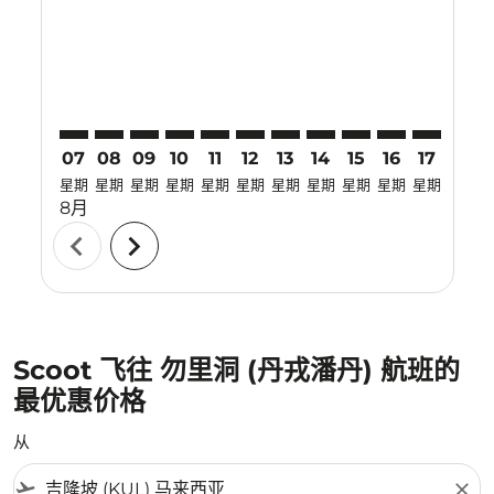
KUL–TJQ: cmp-view-offers-disclaimer. 寻找优惠
KUL–TJQ: cmp-view-offers-disclaimer. 寻找优惠
KUL–TJQ: cmp-view-offers-disclaimer. 寻找
KUL–TJQ: cmp-view-offers-disclaimer
KUL–TJQ: cmp-view-offers-discla
KUL–TJQ: cmp-view-offers-di
KUL–TJQ: cmp-view-offers
KUL–TJQ: cmp-view-of
KUL–TJQ: cmp-vie
KUL–TJQ: cmp
KUL–TJQ:
KUL–T
K
07
08
09
10
11
12
13
14
15
16
17
18
星期
星期
星期
星期
星期
星期
星期
星期
星期
星期
星期
星期
8月
chevron_left
chevron_right
Scoot 飞往 勿里洞 (丹戎潘丹) 航班的
最优惠价格
从
flight_takeoff
close