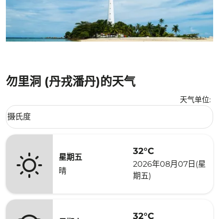
勿里洞 (丹戎潘丹)的天气
天气单位
:
Weather unit option 摄氏度 Selected
摄氏度
keyboard_arrow_down
32°C
星期五
2026年08月07日(星
晴
期五)
32°C