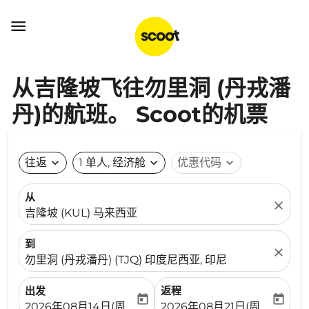

从吉隆坡飞往勿里洞 (丹戎潘
丹)的航班。 Scoot的机票
往返
expand_more
1 单人, 经济舱
expand_more
优惠代码
expand_more
从
close
吉隆坡 (KUL) 马来西亚
到
close
勿里洞 (丹戎潘丹) (TJQ) 印度尼西亚, 印尼
出发
返程
today
today
fc-booking-departure-date-aria-label
fc-booking-return-date-ari
2026年08月14日(周五)
2026年08月21日(周五)