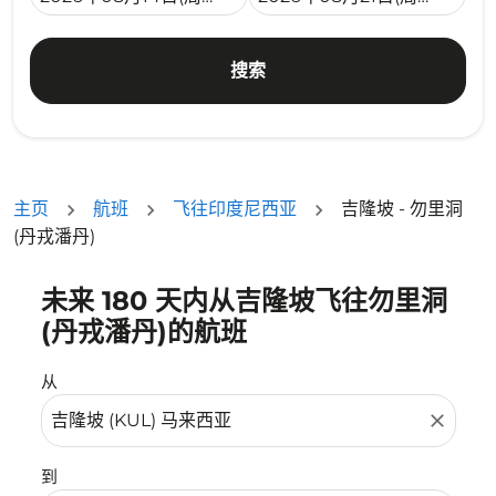
搜索
主页
航班
飞往印度尼西亚
吉隆坡 - 勿里洞
(丹戎潘丹)
未来 180 天内从吉隆坡飞往勿里洞
没有符合您的筛选条件的机票。请调整您的筛选条件。
(丹戎潘丹)的航班
从
close
到