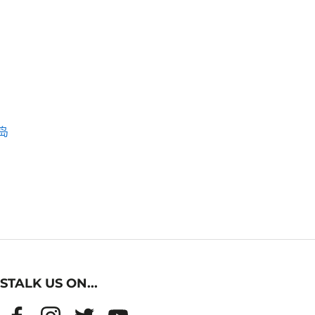
岛
STALK US ON...