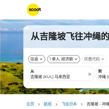
从吉隆坡飞往冲绳的航
往返
expand_more
1 单人, 经济舱
expand_more
优惠代码
expand_more
从
到
close
主页
航班
飞往日本
吉隆坡 - 冲