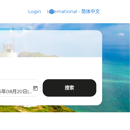
Login
International
language
keyboard_arrow_down
-
简体中文
搜索
today
aria-label
ooking-return-date-aria-label
26年08月20日(周四)