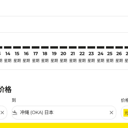
claimer. 寻找优惠
-disclaimer. 寻找优惠
ers-disclaimer. 寻找优惠
-offers-disclaimer. 寻找优惠
view-offers-disclaimer. 寻找优惠
cmp-view-offers-disclaimer. 寻找优惠
A: cmp-view-offers-disclaimer. 寻找优惠
L–OKA: cmp-view-offers-disclaimer. 寻找优惠
KUL–OKA: cmp-view-offers-disclaimer. 寻找优惠
KUL–OKA: cmp-view-offers-disclaimer. 寻找优惠
KUL–OKA: cmp-view-offers-disclaimer. 寻找优惠
KUL–OKA: cmp-view-offers-disclaimer. 寻找
KUL–OKA: cmp-view-offers-disclaimer
KUL–OKA: cmp-view-offers-discla
KUL–OKA: cmp-view-offers-di
KUL–OKA: cmp-view-offers
KUL–OKA: cmp-view-of
KUL–OKA: cmp-vie
KUL–OKA: cmp
KUL–OKA: 
KUL–O
K
3
14
15
16
17
18
19
20
21
22
23
24
25
26
期
星期
星期
星期
星期
星期
星期
星期
星期
星期
星期
星期
星期
星期
惠价格
到
价
close
flight_land
close
条件。