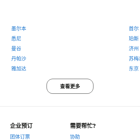
墨尔本
首尔
悉尼
珀斯
曼谷
济州
丹帕沙
苏梅
雅加达
东京
查看更多
企业预订
需要帮忙?
团体订票
协助