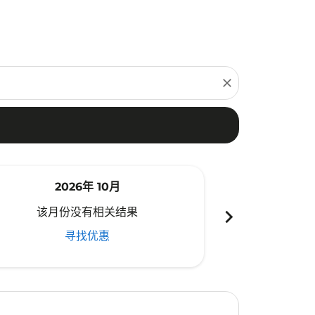
close
2026年 10月
20
chevron_right
该月份没有相关结果
该月份
寻找优惠