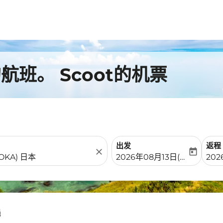
班。 Scoot的机票
出发
返程
close
today
fc-booking-departure-date-
fc-b
2026年08月13日(周四)
20
绳