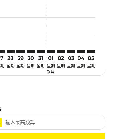
优惠
. 寻找优惠
imer. 寻找优惠
sclaimer. 寻找优惠
-disclaimer. 寻找优惠
fers-disclaimer. 寻找优惠
w-offers-disclaimer. 寻找优惠
-view-offers-disclaimer. 寻找优惠
cmp-view-offers-disclaimer. 寻找优惠
KA: cmp-view-offers-disclaimer. 寻找优惠
UL–OKA: cmp-view-offers-disclaimer. 寻找优惠
KUL–OKA: cmp-view-offers-disclaimer. 寻找优惠
KUL–OKA: cmp-view-offers-disclaimer. 寻找优惠
KUL–OKA: cmp-view-offers-disclaimer. 寻找优惠
KUL–OKA: cmp-view-offers-disclaimer. 寻
KUL–OKA: cmp-view-offers-disclaime
KUL–OKA: cmp-view-offers-discl
KUL–OKA: cmp-view-offers-di
KUL–OKA: cmp-view-offer
KUL–OKA: cmp-view-o
27
28
29
30
31
01
02
03
04
05
星期
星期
星期
星期
星期
星期
星期
星期
星期
星期
9月
格
元