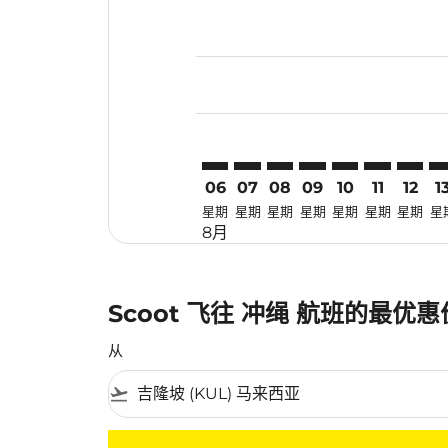
Displaying fares for 八月-2026
KUL–OKA: cmp-view-offers-dis
KUL–OKA: cmp-view-offers
KUL–OKA: cmp-view-off
KUL–OKA: cmp-view
KUL–OKA: cmp-
KUL–OKA: 
KUL–OK
KU
06
07
08
09
10
11
12
1
星期
星期
星期
星期
星期
星期
星期
星
8月
Scoot 飞往 冲绳 航班的最优
从
flight_takeoff
没有符合您的筛选条件的机票。请调整您的筛选