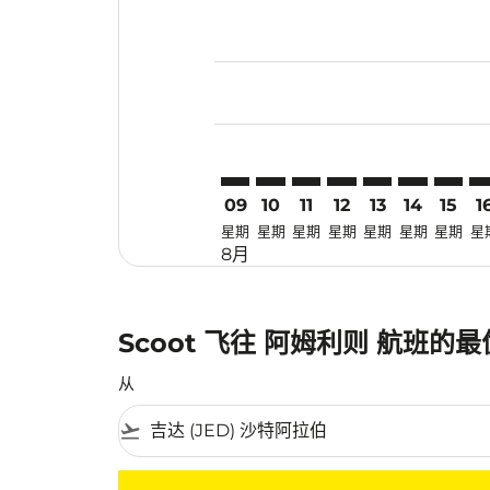
Displaying fares for 八月-2026
JED–ATQ: cmp-view-offers-disc
JED–ATQ: cmp-view-offers-
JED–ATQ: cmp-view-off
JED–ATQ: cmp-view
JED–ATQ: cmp-
JED–ATQ: c
JED–AT
JE
09
10
11
12
13
14
15
1
星期
星期
星期
星期
星期
星期
星期
星
8月
Scoot 飞往 阿姆利则 航班的
从
flight_takeoff
没有符合您的筛选条件的机票。请调整您的筛选