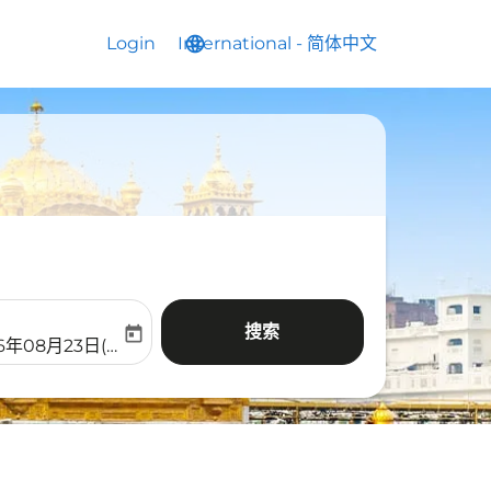
Login
International
language
keyboard_arrow_down
-
简体中文
搜索
today
aria-label
ooking-return-date-aria-label
6年08月23日(周日)