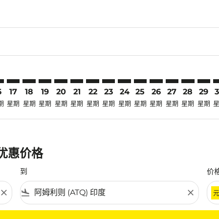
laimer. 寻找优惠
disclaimer. 寻找优惠
ers-disclaimer. 寻找优惠
-offers-disclaimer. 寻找优惠
view-offers-disclaimer. 寻找优惠
mp-view-offers-disclaimer. 寻找优惠
Q: cmp-view-offers-disclaimer. 寻找优惠
D–ATQ: cmp-view-offers-disclaimer. 寻找优惠
JED–ATQ: cmp-view-offers-disclaimer. 寻找优惠
JED–ATQ: cmp-view-offers-disclaimer. 寻找优惠
JED–ATQ: cmp-view-offers-disclaimer. 寻找优惠
JED–ATQ: cmp-view-offers-disclaimer. 寻找优
JED–ATQ: cmp-view-offers-disclaimer.
JED–ATQ: cmp-view-offers-disclai
JED–ATQ: cmp-view-offers-dis
JED–ATQ: cmp-view-offers
JED–ATQ: cmp-view-of
JED–ATQ: cmp-vie
JED–ATQ: cmp-
JED–ATQ: 
JED–A
J
6
17
18
19
20
21
22
23
24
25
26
27
28
29
期
星期
星期
星期
星期
星期
星期
星期
星期
星期
星期
星期
星期
星期
最优惠价格
到
价
close
flight_land
close
条件。