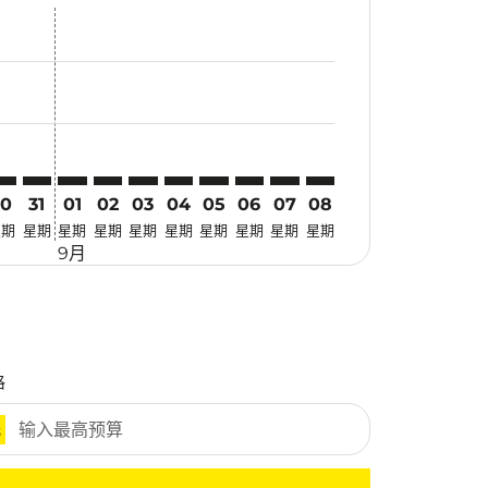
惠
 寻找优惠
mer. 寻找优惠
claimer. 寻找优惠
-disclaimer. 寻找优惠
fers-disclaimer. 寻找优惠
w-offers-disclaimer. 寻找优惠
view-offers-disclaimer. 寻找优惠
cmp-view-offers-disclaimer. 寻找优惠
TQ: cmp-view-offers-disclaimer. 寻找优惠
ED–ATQ: cmp-view-offers-disclaimer. 寻找优惠
JED–ATQ: cmp-view-offers-disclaimer. 寻找优惠
JED–ATQ: cmp-view-offers-disclaimer. 寻找优惠
JED–ATQ: cmp-view-offers-disclaimer. 寻找优惠
JED–ATQ: cmp-view-offers-disclaimer. 寻找
JED–ATQ: cmp-view-offers-disclaimer
JED–ATQ: cmp-view-offers-discla
JED–ATQ: cmp-view-offers-di
JED–ATQ: cmp-view-offer
JED–ATQ: cmp-view-o
30
31
01
02
03
04
05
06
07
08
星期
星期
星期
星期
星期
星期
星期
星期
星期
星期
9月
格
元