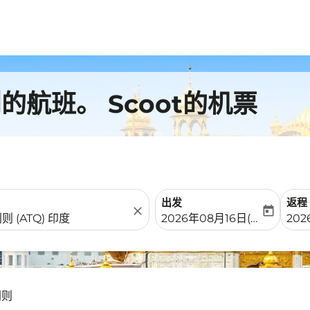
航班。 Scoot的机票
出发
返程
close
today
fc-booking-departure-date-
fc-b
2026年08月16日(周日)
202
利则