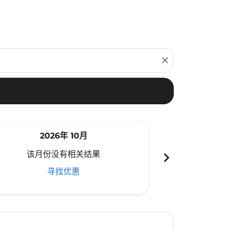
close
2026年 10月
20
chevron_right
该月份没有相关结果
该月份
寻找优惠