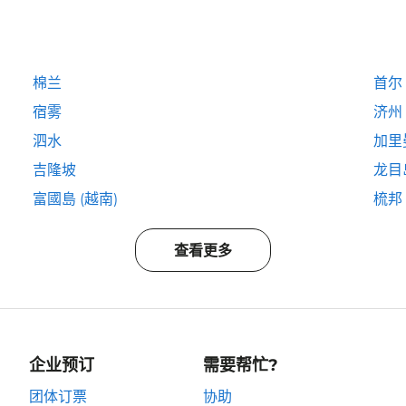
棉兰
首尔
宿雾
济州
泗水
加里
吉隆坡
龙目
富國島 (越南)
梳邦
查看更多
企业预订
需要帮忙?
团体订票
协助