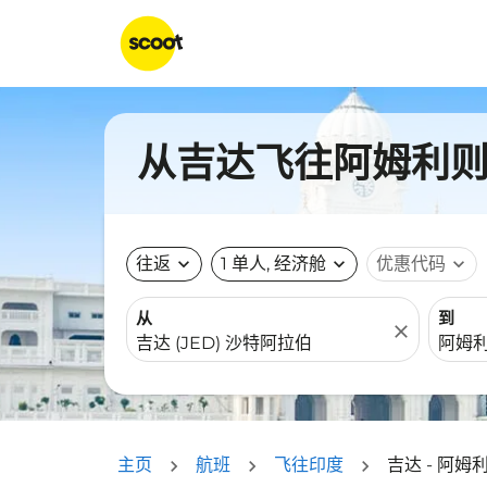
从吉达飞往阿姆利则的
往返
expand_more
1 单人, 经济舱
expand_more
优惠代码
expand_more
从
到
close
主页
航班
飞往印度
吉达 - 阿姆