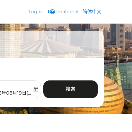
Login
International
language
keyboard_arrow_down
-
简体中文
搜索
today
aria-label
ooking-return-date-aria-label
6年08月19日(周三)