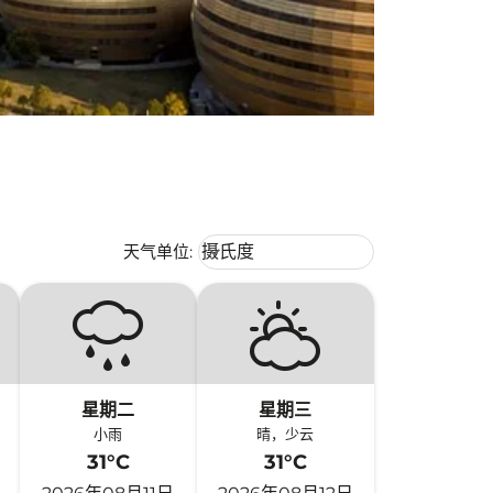
Weather unit option 摄氏度 Selecte
天气单位
:
摄氏度
keyboard_arrow_down
星期二
星期三
小雨
晴，少云
31°C
31°C