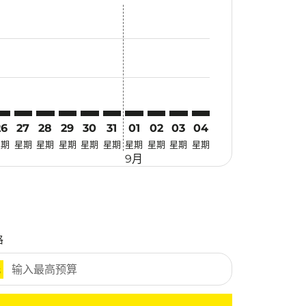
优惠
. 寻找优惠
imer. 寻找优惠
claimer. 寻找优惠
-disclaimer. 寻找优惠
fers-disclaimer. 寻找优惠
w-offers-disclaimer. 寻找优惠
-view-offers-disclaimer. 寻找优惠
cmp-view-offers-disclaimer. 寻找优惠
GO: cmp-view-offers-disclaimer. 寻找优惠
ED–CGO: cmp-view-offers-disclaimer. 寻找优惠
JED–CGO: cmp-view-offers-disclaimer. 寻找优惠
JED–CGO: cmp-view-offers-disclaimer. 寻找优惠
JED–CGO: cmp-view-offers-disclaimer. 寻找优惠
JED–CGO: cmp-view-offers-disclaimer. 寻
JED–CGO: cmp-view-offers-disclaime
JED–CGO: cmp-view-offers-discla
JED–CGO: cmp-view-offers-di
JED–CGO: cmp-view-offer
JED–CGO: cmp-view-o
26
27
28
29
30
31
01
02
03
04
星期
星期
星期
星期
星期
星期
星期
星期
星期
星期
9月
格
元