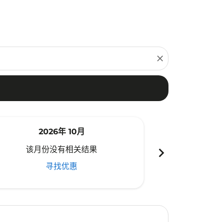
close
2026年 10月
20
chevron_right
该月份没有相关结果
该月份
寻找优惠