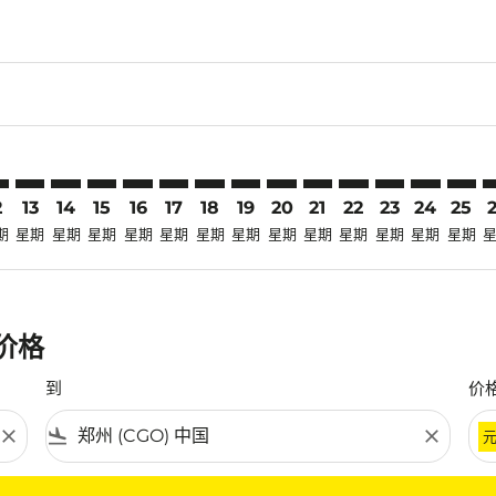
claimer. 寻找优惠
disclaimer. 寻找优惠
ers-disclaimer. 寻找优惠
-offers-disclaimer. 寻找优惠
view-offers-disclaimer. 寻找优惠
cmp-view-offers-disclaimer. 寻找优惠
O: cmp-view-offers-disclaimer. 寻找优惠
D–CGO: cmp-view-offers-disclaimer. 寻找优惠
JED–CGO: cmp-view-offers-disclaimer. 寻找优惠
JED–CGO: cmp-view-offers-disclaimer. 寻找优惠
JED–CGO: cmp-view-offers-disclaimer. 寻找优惠
JED–CGO: cmp-view-offers-disclaimer. 寻找
JED–CGO: cmp-view-offers-disclaimer
JED–CGO: cmp-view-offers-discla
JED–CGO: cmp-view-offers-dis
JED–CGO: cmp-view-offers
JED–CGO: cmp-view-of
JED–CGO: cmp-vie
JED–CGO: cmp
JED–CGO: 
JED–C
J
2
13
14
15
16
17
18
19
20
21
22
23
24
25
期
星期
星期
星期
星期
星期
星期
星期
星期
星期
星期
星期
星期
星期
惠价格
到
价
close
flight_land
close
条件。