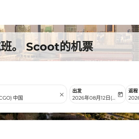
。 Scoot的机票
出发
返程
close
today
fc-booking-departure-date-
fc-b
2026年08月12日(周三)
202