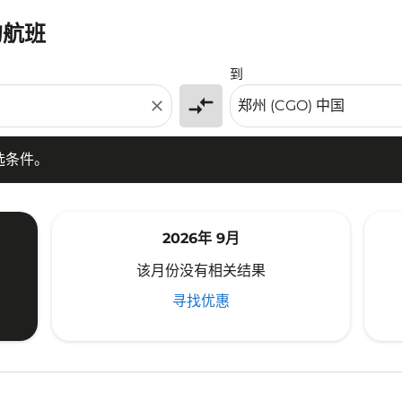
的航班
条件。
到
compare_arrows
close
选条件。
2026年 9月
该月份没有相关结果
寻找优惠