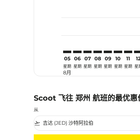
Displaying fares for 八月-2026
JED–CGO: cmp-view-offers-dis
JED–CGO: cmp-view-offers-
JED–CGO: cmp-view-off
JED–CGO: cmp-view
JED–CGO: cmp-
JED–CGO: 
JED–CG
JE
05
06
07
08
09
10
11
1
星期
星期
星期
星期
星期
星期
星期
星
8月
Scoot 飞往 郑州 航班的最优
从
flight_takeoff
没有符合您的筛选条件的机票。请调整您的筛选