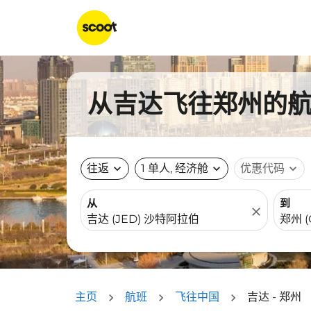
从吉达飞往郑州的航班
往返
expand_more
1 单人, 经济舱
expand_more
优惠代码
expand_more
从
到
close
主页
航班
飞往中国
吉达 - 郑州