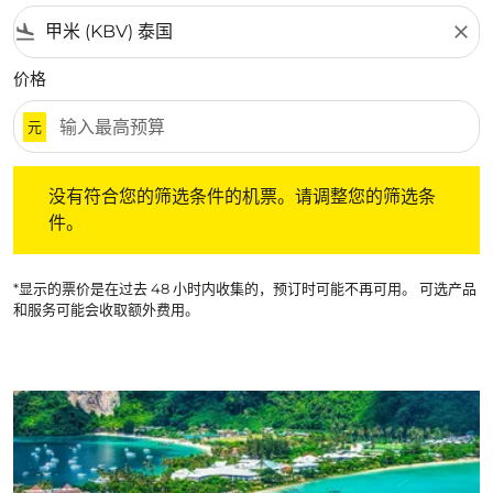
flight_land
close
价格
元
没有符合您的筛选条件的机票。请调整您的筛选条件。
没有符合您的筛选条件的机票。请调整您的筛选条
件。
*显示的票价是在过去 48 小时内收集的，预订时可能不再可用。 可选产品
和服务可能会收取额外费用。