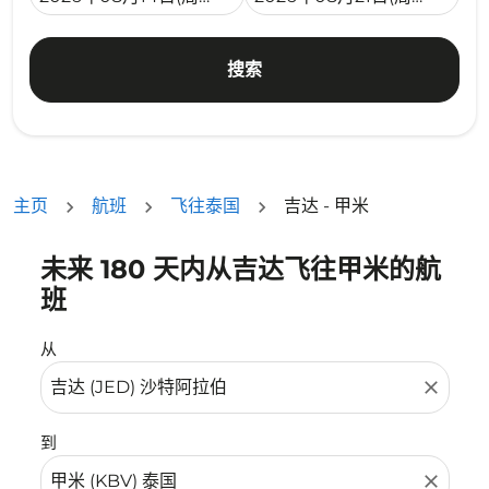
搜索
主页
航班
飞往泰国
吉达 - 甲米
未来 180 天内从吉达飞往甲米的航
没有符合您的筛选条件的机票。请调整您的筛选条件。
班
从
close
到
close