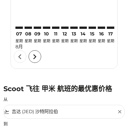
07
08
09
10
11
12
13
14
15
16
17
18
星期
星期
星期
星期
星期
星期
星期
星期
星期
星期
星期
星期
8月
chevron_left
chevron_right
Scoot 飞往 甲米 航班的最优惠价格
从
flight_takeoff
close
到