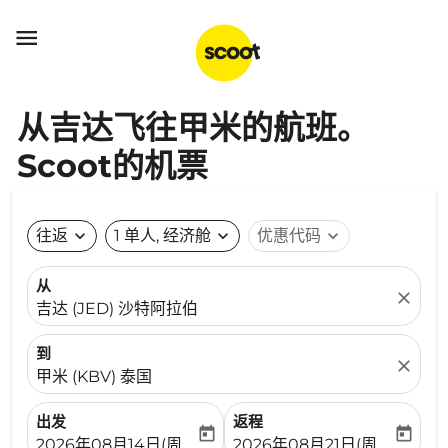

从吉达飞往甲米的航班。
Scoot的机票
往返
expand_more
1 单人, 经济舱
expand_more
优惠代码
expand_more
从
close
吉达 (JED) 沙特阿拉伯
到
close
甲米 (KBV) 泰国
出发
返程
today
today
fc-booking-departure-date-aria-label
fc-booking-return-date-ari
2026年08月14日(周五)
2026年08月21日(周五)