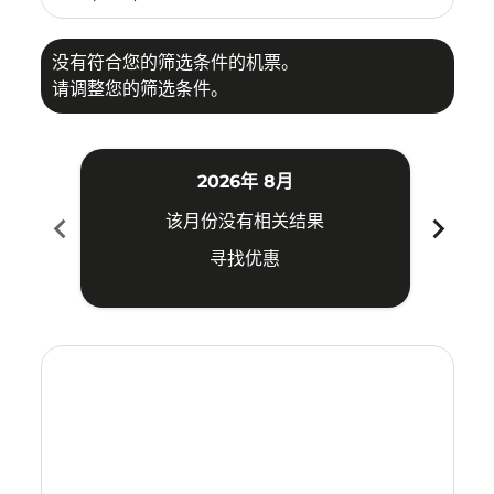
没有符合您的筛选条件的机票。
请调整您的筛选条件。
2026年 8月
chevron_left
chevron_right
该月份没有相关结果
寻找优惠
Displaying fares for 八月-2026
JED–KBV: cmp-view-offers-disclaimer. 寻找优惠
JED–KBV: cmp-view-offers-disclaimer. 寻找优惠
JED–KBV: cmp-view-offers-disclaimer. 寻找
JED–KBV: cmp-view-offers-disclaimer
JED–KBV: cmp-view-offers-discla
JED–KBV: cmp-view-offers-di
JED–KBV: cmp-view-offers
JED–KBV: cmp-view-of
JED–KBV: cmp-vie
JED–KBV: cmp
JED–KBV:
JED–K
J