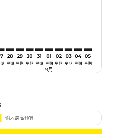
惠
 寻找优惠
mer. 寻找优惠
claimer. 寻找优惠
-disclaimer. 寻找优惠
fers-disclaimer. 寻找优惠
w-offers-disclaimer. 寻找优惠
view-offers-disclaimer. 寻找优惠
cmp-view-offers-disclaimer. 寻找优惠
KT: cmp-view-offers-disclaimer. 寻找优惠
ED–HKT: cmp-view-offers-disclaimer. 寻找优惠
JED–HKT: cmp-view-offers-disclaimer. 寻找优惠
JED–HKT: cmp-view-offers-disclaimer. 寻找优惠
JED–HKT: cmp-view-offers-disclaimer. 寻找优惠
JED–HKT: cmp-view-offers-disclaimer. 寻找
JED–HKT: cmp-view-offers-disclaimer
JED–HKT: cmp-view-offers-discla
JED–HKT: cmp-view-offers-di
JED–HKT: cmp-view-offer
JED–HKT: cmp-view-o
27
28
29
30
31
01
02
03
04
05
星期
星期
星期
星期
星期
星期
星期
星期
星期
星期
9月
格
元