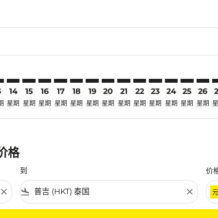
laimer. 寻找优惠
disclaimer. 寻找优惠
ers-disclaimer. 寻找优惠
-offers-disclaimer. 寻找优惠
view-offers-disclaimer. 寻找优惠
mp-view-offers-disclaimer. 寻找优惠
T: cmp-view-offers-disclaimer. 寻找优惠
D–HKT: cmp-view-offers-disclaimer. 寻找优惠
JED–HKT: cmp-view-offers-disclaimer. 寻找优惠
JED–HKT: cmp-view-offers-disclaimer. 寻找优惠
JED–HKT: cmp-view-offers-disclaimer. 寻找优惠
JED–HKT: cmp-view-offers-disclaimer. 寻找优
JED–HKT: cmp-view-offers-disclaimer.
JED–HKT: cmp-view-offers-disclai
JED–HKT: cmp-view-offers-dis
JED–HKT: cmp-view-offers
JED–HKT: cmp-view-of
JED–HKT: cmp-vie
JED–HKT: cmp-
JED–HKT: 
JED–H
J
3
14
15
16
17
18
19
20
21
22
23
24
25
26
期
星期
星期
星期
星期
星期
星期
星期
星期
星期
星期
星期
星期
星期
惠价格
到
价
close
flight_land
close
条件。