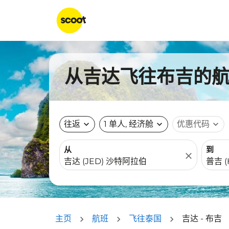
从吉达飞往布吉的航班
往返
expand_more
1 单人, 经济舱
expand_more
优惠代码
expand_more
从
到
close
主页
航班
飞往泰国
吉达 - 布吉