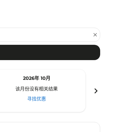
close
2026年 10月
20
chevron_right
该月份没有相关结果
该月份
寻找优惠