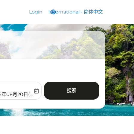
Login
International
language
keyboard_arrow_down
-
简体中文
搜索
today
aria-label
ooking-return-date-aria-label
26年08月20日(周四)