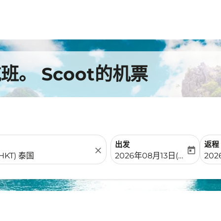
。 Scoot的机票
出发
返程
close
today
fc-booking-departure-date-
fc-b
2026年08月13日(周四)
20