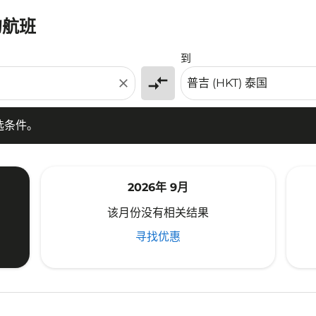
的航班
条件。
到
compare_arrows
close
选条件。
2026年 9月
该月份没有相关结果
寻找优惠