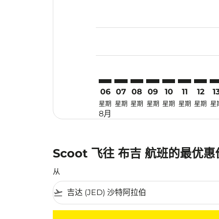
Displaying fares for 八月-2026
JED–HKT: cmp-view-offers-disc
JED–HKT: cmp-view-offers-
JED–HKT: cmp-view-off
JED–HKT: cmp-view
JED–HKT: cmp-
JED–HKT: c
JED–HK
JE
06
07
08
09
10
11
12
1
星期
星期
星期
星期
星期
星期
星期
星
8月
Scoot 飞往 布吉 航班的最优
从
flight_takeoff
没有符合您的筛选条件的机票。请调整您的筛选