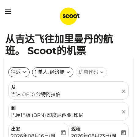

从吉达飞往加里曼丹的航
班。 Scoot的机票
往返
expand_more
1 单人, 经济舱
expand_more
优惠代码
expand_more
从
close
吉达 (JED) 沙特阿拉伯
到
close
巴厘巴板 (BPN) 印度尼西亚, 印尼
出发
返程
today
today
fc-booking-departure-date-aria-label
fc-booking-return-date-ari
2026年08月16日(周日)
2026年08月23日(周日)