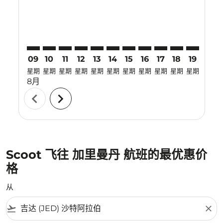
09
10
11
12
13
14
15
16
17
18
19
20
星期
星期
星期
星期
星期
星期
星期
星期
星期
星期
星期
星期
8月
chevron_left
chevron_right
Scoot 飞往 加里曼丹 航班的最优惠价
格
从
flight_takeoff
close