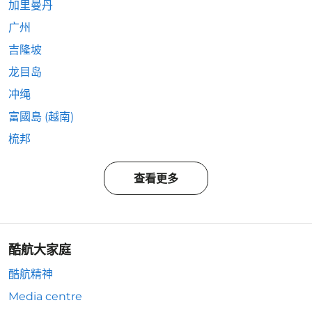
加里曼丹
广州
吉隆坡
龙目岛
冲绳
富國島 (越南)
梳邦
查看更多
酷航大家庭
酷航精神
Media centre