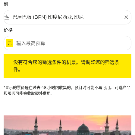
到
flight_land
close
价格
元
没有符合您的筛选条件的机票。请调整您的筛选条件。
没有符合您的筛选条件的机票。请调整您的筛选条
件。
*显示的票价是在过去 48 小时内收集的，预订时可能不再可用。 可选产品
和服务可能会收取额外费用。