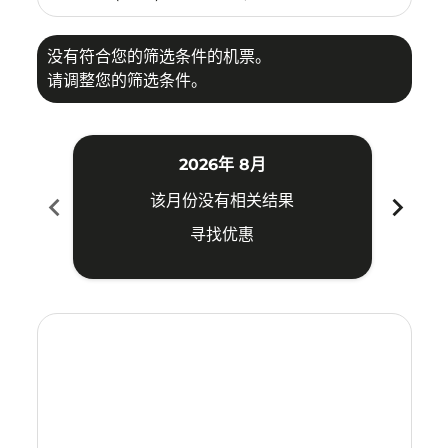
没有符合您的筛选条件的机票。
请调整您的筛选条件。
2026年 8月
chevron_left
chevron_right
该月份没有相关结果
寻找优惠
Displaying fares for 八月-2026
JED–BPN: cmp-view-offers-disclaimer. 寻找优惠
JED–BPN: cmp-view-offers-disclaimer. 寻找优惠
JED–BPN: cmp-view-offers-disclaimer. 寻找
JED–BPN: cmp-view-offers-disclaimer
JED–BPN: cmp-view-offers-discla
JED–BPN: cmp-view-offers-di
JED–BPN: cmp-view-offers
JED–BPN: cmp-view-of
JED–BPN: cmp-vie
JED–BPN: cmp
JED–BPN:
JED–B
J