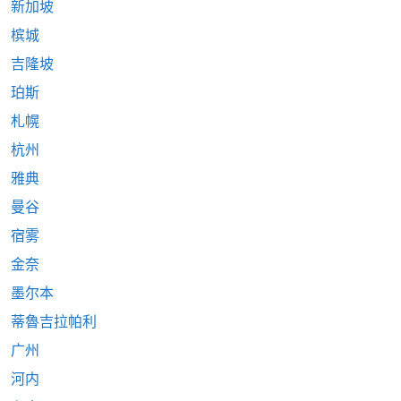
新加坡
槟城
吉隆坡
珀斯
札幌
杭州
雅典
曼谷
宿雾
金奈
墨尔本
蒂魯吉拉帕利
广州
河内