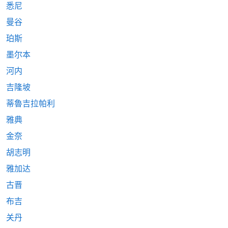
悉尼
曼谷
珀斯
墨尔本
河内
吉隆坡
蒂魯吉拉帕利
雅典
金奈
胡志明
雅加达
古晋
布吉
关丹