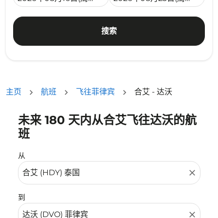
搜索
主页
航班
飞往菲律宾
合艾 - 达沃
未来 180 天内从合艾飞往达沃的航
没有符合您的筛选条件的机票。请调整您的筛选条件。
班
从
close
到
close