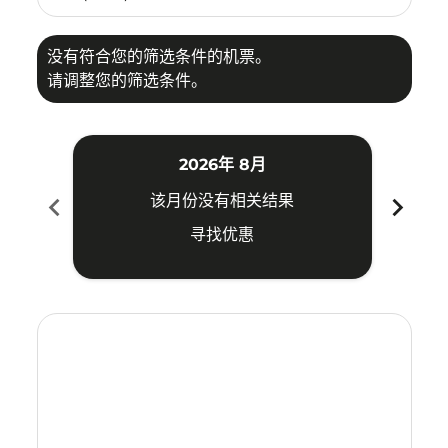
没有符合您的筛选条件的机票。
请调整您的筛选条件。
2026年 8月
chevron_left
chevron_right
该月份没有相关结果
寻找优惠
Displaying fares for 八月-2026
HDY–DVO: cmp-view-offers-disclaimer. 寻找优惠
HDY–DVO: cmp-view-offers-disclaimer. 寻找优惠
HDY–DVO: cmp-view-offers-disclaimer. 
HDY–DVO: cmp-view-offers-disclaime
HDY–DVO: cmp-view-offers-discl
HDY–DVO: cmp-view-offers-d
HDY–DVO: cmp-view-offer
HDY–DVO: cmp-view-o
HDY–DVO: cmp-vi
HDY–DVO: cmp
HDY–DVO:
HDY–
H