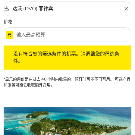
flight_land
close
价格
元
没有符合您的筛选条件的机票。请调整您的筛选条件。
没有符合您的筛选条件的机票。请调整您的筛选条
件。
*显示的票价是在过去 48 小时内收集的，预订时可能不再可用。 可选产品
和服务可能会收取额外费用。