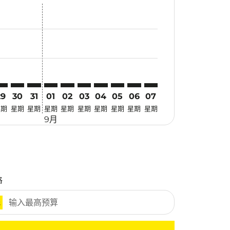
优惠
. 寻找优惠
mer. 寻找优惠
claimer. 寻找优惠
-disclaimer. 寻找优惠
fers-disclaimer. 寻找优惠
w-offers-disclaimer. 寻找优惠
-view-offers-disclaimer. 寻找优惠
cmp-view-offers-disclaimer. 寻找优惠
JU: cmp-view-offers-disclaimer. 寻找优惠
DY–CJU: cmp-view-offers-disclaimer. 寻找优惠
HDY–CJU: cmp-view-offers-disclaimer. 寻找优惠
HDY–CJU: cmp-view-offers-disclaimer. 寻找优惠
HDY–CJU: cmp-view-offers-disclaimer. 寻找优惠
HDY–CJU: cmp-view-offers-disclaimer. 寻
HDY–CJU: cmp-view-offers-disclaimer
HDY–CJU: cmp-view-offers-discla
HDY–CJU: cmp-view-offers-di
HDY–CJU: cmp-view-offer
HDY–CJU: cmp-view-o
29
30
31
01
02
03
04
05
06
07
星期
星期
星期
星期
星期
星期
星期
星期
星期
星期
9月
格
元