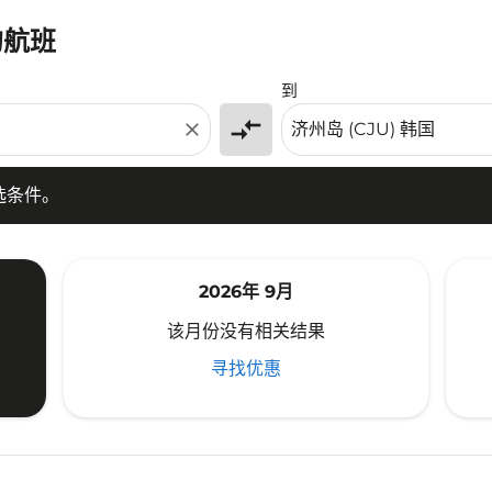
的航班
条件。
到
compare_arrows
close
选条件。
2026年 9月
该月份没有相关结果
寻找优惠