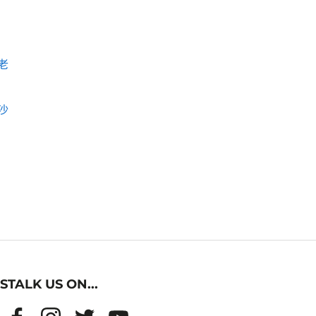
老
沙
STALK US ON...