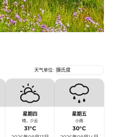
Weather unit option 摄氏度 Selecte
天气单位
:
摄氏度
keyboard_arrow_down
星期四
星期五
晴，少云
小雨
31°C
30°C