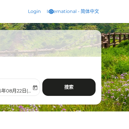
Login
International
language
keyboard_arrow_down
-
简体中文
搜索
today
aria-label
ooking-return-date-aria-label
6年08月22日(周六)