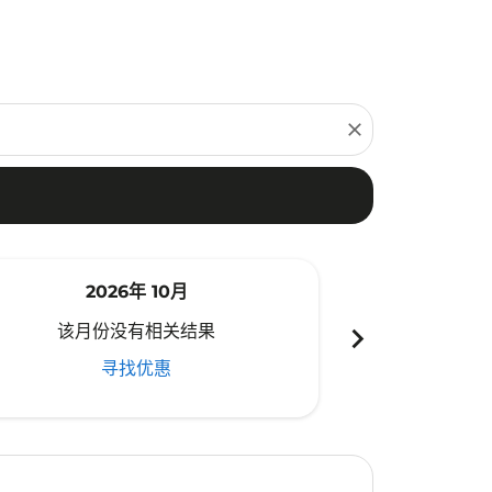
close
2026年 10月
20
chevron_right
该月份没有相关结果
该月份
寻找优惠