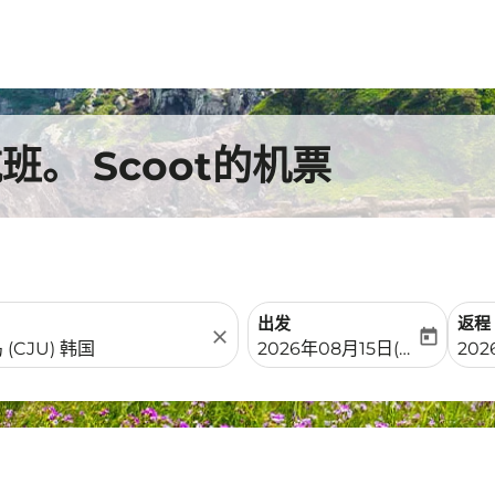
。 Scoot的机票
出发
返程
close
today
fc-booking-departure-date-
fc-b
2026年08月15日(周六)
202