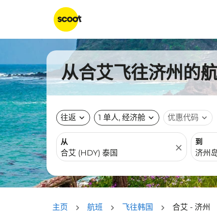
从合艾飞往济州的航班
往返
expand_more
1 单人, 经济舱
expand_more
优惠代码
expand_more
从
到
close
主页
航班
飞往韩国
合艾 - 济州