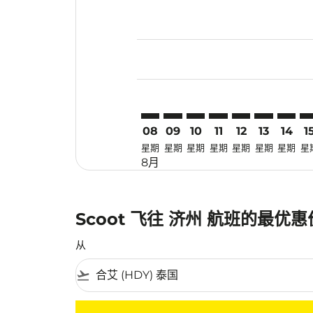
Displaying fares for 八月-2026
HDY–CJU: cmp-view-offers-disc
HDY–CJU: cmp-view-offers-
HDY–CJU: cmp-view-off
HDY–CJU: cmp-view
HDY–CJU: cmp-
HDY–CJU: 
HDY–CJ
HD
08
09
10
11
12
13
14
1
星期
星期
星期
星期
星期
星期
星期
星
8月
Scoot 飞往 济州 航班的最优
从
flight_takeoff
没有符合您的筛选条件的机票。请调整您的筛选