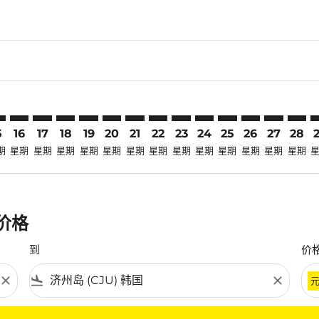
laimer. 寻找优惠
disclaimer. 寻找优惠
ers-disclaimer. 寻找优惠
-offers-disclaimer. 寻找优惠
view-offers-disclaimer. 寻找优惠
cmp-view-offers-disclaimer. 寻找优惠
U: cmp-view-offers-disclaimer. 寻找优惠
Y–CJU: cmp-view-offers-disclaimer. 寻找优惠
HDY–CJU: cmp-view-offers-disclaimer. 寻找优惠
HDY–CJU: cmp-view-offers-disclaimer. 寻找优惠
HDY–CJU: cmp-view-offers-disclaimer. 寻找优惠
HDY–CJU: cmp-view-offers-disclaimer. 寻找
HDY–CJU: cmp-view-offers-disclaimer
HDY–CJU: cmp-view-offers-disclai
HDY–CJU: cmp-view-offers-dis
HDY–CJU: cmp-view-offers
HDY–CJU: cmp-view-of
HDY–CJU: cmp-vie
HDY–CJU: cmp
HDY–CJU: 
HDY–C
H
5
16
17
18
19
20
21
22
23
24
25
26
27
28
期
星期
星期
星期
星期
星期
星期
星期
星期
星期
星期
星期
星期
星期
惠价格
到
价
close
flight_land
close
条件。