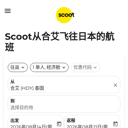

Scoot从合艾飞往日本的航
班
往返
expand_more
1 单人, 经济舱
expand_more
优惠代码
expand_more
从
close
合艾 (HDY) 泰国
到
选择目的地
出发
返程
today
today
fc-booking-departure-date-aria-label
fc-booking-return-date-ari
2026年08月14日(周五)
2026年08月21日(周五)