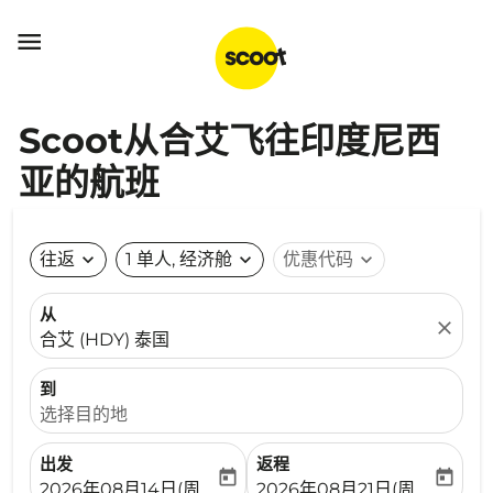

Scoot从合艾飞往印度尼西
亚的航班
往返
expand_more
1 单人, 经济舱
expand_more
优惠代码
expand_more
从
close
合艾 (HDY) 泰国
到
选择目的地
出发
返程
today
today
fc-booking-departure-date-aria-label
fc-booking-return-date-ari
2026年08月14日(周五)
2026年08月21日(周五)