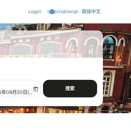
Login
International
language
keyboard_arrow_down
-
简体中文
搜索
today
aria-label
ooking-return-date-aria-label
26年08月20日(周四)