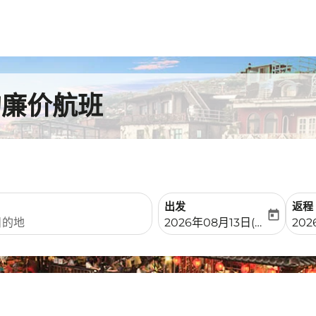
的廉价航班
出发
返程
today
fc-booking-departure-date-
fc-b
2026年08月13日(周四)
20