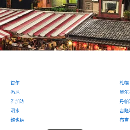
首尔
札幌
悉尼
墨尔
雅加达
丹帕
泗水
吉隆
维也纳
布吉