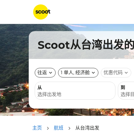
Scoot从台湾出发
往返
expand_more
1 单人, 经济舱
expand_more
优惠代码
expand_more
从
到
主页
航班
从台湾出发