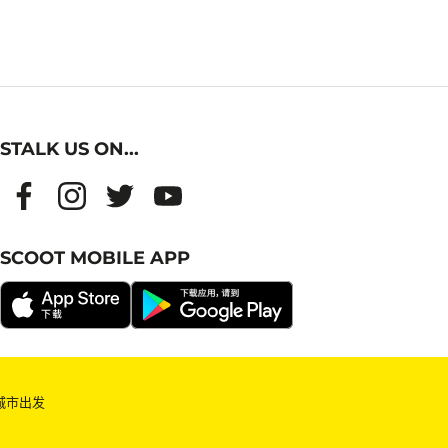
STALK US ON...
SCOOT MOBILE APP
城市出发