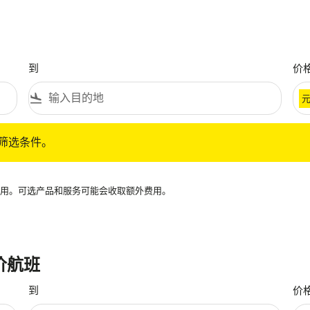
到
价
flight_land
条件。
筛选条件。
再可用。可选产品和服务可能会收取额外费用。
价航班
到
价