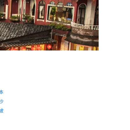
本
沙
坡