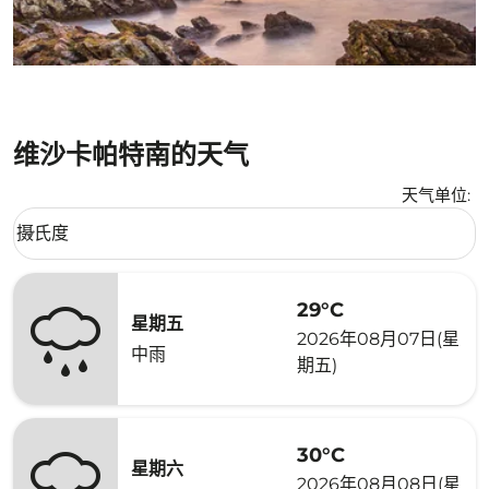
维沙卡帕特南的天气
天气单位
:
Weather unit option 摄氏度 Selected
摄氏度
keyboard_arrow_down
29°C
星期五
2026年08月07日(星
中雨
期五)
30°C
星期六
2026年08月08日(星