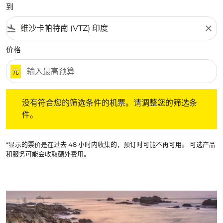
到
flight_land
close
价格
元
没有符合您的筛选条件的机票。请调整您的筛选条件。
没有符合您的筛选条件的机票。请调整您的筛选条
件。
*显示的票价是在过去 48 小时内收集的，预订时可能不再可用。 可选产品
和服务可能会收取额外费用。