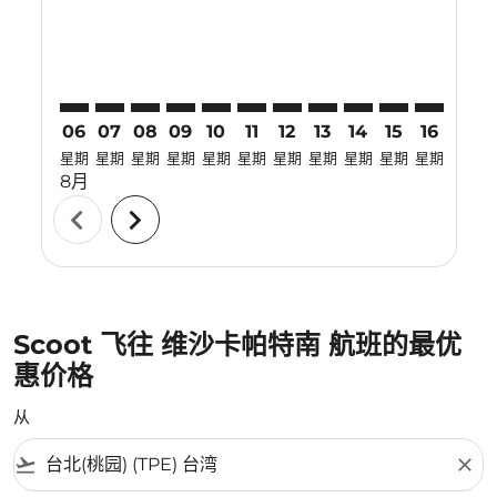
06
07
08
09
10
11
12
13
14
15
16
17
星期
星期
星期
星期
星期
星期
星期
星期
星期
星期
星期
星期
8月
chevron_left
chevron_right
Scoot 飞往 维沙卡帕特南 航班的最优
惠价格
从
flight_takeoff
close