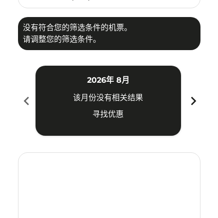
没有符合您的筛选条件的机票。
请调整您的筛选条件。
2026年 8月
chevron_left
chevron_right
该月份没有相关结果
寻找优惠
Displaying fares for 八月-2026
TPE–VTZ: cmp-view-offers-disclaimer. 寻找优惠
TPE–VTZ: cmp-view-offers-disclaimer. 寻找优惠
TPE–VTZ: cmp-view-offers-disclaimer. 寻找
TPE–VTZ: cmp-view-offers-disclaimer
TPE–VTZ: cmp-view-offers-discla
TPE–VTZ: cmp-view-offers-di
TPE–VTZ: cmp-view-offers
TPE–VTZ: cmp-view-of
TPE–VTZ: cmp-vie
TPE–VTZ: cmp
TPE–VTZ:
TPE–V
T