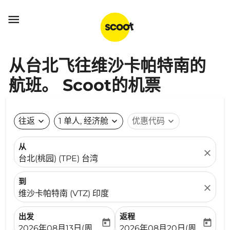

从台北飞往维沙卡帕特南的
航班。 Scoot的机票
往返
expand_more
1 单人, 经济舱
expand_more
优惠代码
expand_more
从
close
台北(桃园) (TPE) 台湾
到
close
维沙卡帕特南 (VTZ) 印度
出发
返程
today
today
fc-booking-departure-date-aria-label
fc-booking-return-date-ari
2026年08月13日(周四)
2026年08月20日(周四)