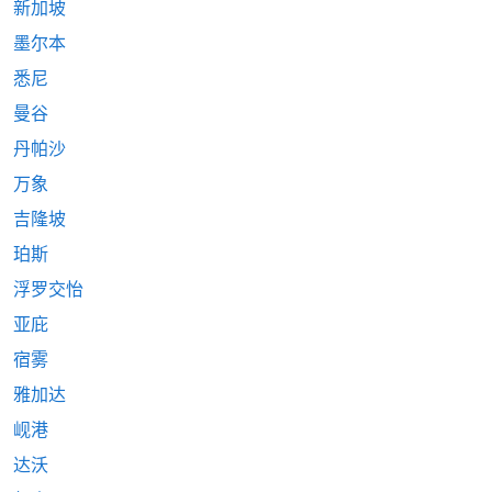
新加坡
墨尔本
悉尼
曼谷
丹帕沙
万象
吉隆坡
珀斯
浮罗交怡
亚庇
宿雾
雅加达
岘港
达沃