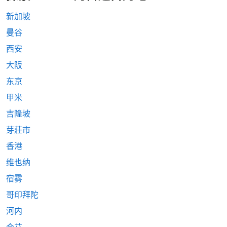
新加坡
曼谷
西安
大阪
东京
甲米
吉隆坡
芽莊市
香港
维也纳
宿雾
哥印拜陀
河内