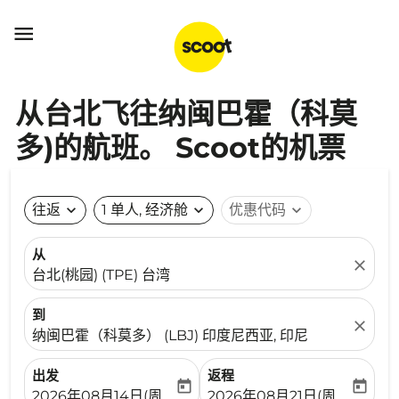

从台北飞往纳闽巴霍（科莫
多)的航班。 Scoot的机票
往返
expand_more
1 单人, 经济舱
expand_more
优惠代码
expand_more
从
close
台北(桃园) (TPE) 台湾
到
close
纳闽巴霍（科莫多） (LBJ) 印度尼西亚, 印尼
出发
返程
today
today
fc-booking-departure-date-aria-label
fc-booking-return-date-ari
2026年08月14日(周五)
2026年08月21日(周五)