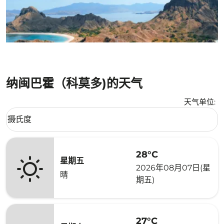
纳闽巴霍（科莫多)的天气
天气单位
:
Weather unit option 摄氏度 Selected
摄氏度
keyboard_arrow_down
28°C
星期五
2026年08月07日(星
晴
期五)
27°C