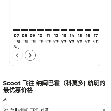
TPE–LBJ: cmp-view-offers-disclaimer. 寻找优惠
TPE–LBJ: cmp-view-offers-disclaimer. 寻找优惠
TPE–LBJ: cmp-view-offers-disclaimer. 寻找
TPE–LBJ: cmp-view-offers-disclaimer.
TPE–LBJ: cmp-view-offers-disclai
TPE–LBJ: cmp-view-offers-dis
TPE–LBJ: cmp-view-offers
TPE–LBJ: cmp-view-of
TPE–LBJ: cmp-vie
TPE–LBJ: cmp
TPE–LBJ: 
TPE–L
T
07
08
09
10
11
12
13
14
15
16
17
18
星期
星期
星期
星期
星期
星期
星期
星期
星期
星期
星期
星期
8月
chevron_left
chevron_right
Scoot 飞往 纳闽巴霍（科莫多) 航班的
最优惠价格
从
flight_takeoff
close