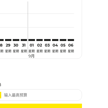
惠
 寻找优惠
mer. 寻找优惠
claimer. 寻找优惠
-disclaimer. 寻找优惠
ers-disclaimer. 寻找优惠
-offers-disclaimer. 寻找优惠
view-offers-disclaimer. 寻找优惠
cmp-view-offers-disclaimer. 寻找优惠
EI: cmp-view-offers-disclaimer. 寻找优惠
PE–CEI: cmp-view-offers-disclaimer. 寻找优惠
TPE–CEI: cmp-view-offers-disclaimer. 寻找优惠
TPE–CEI: cmp-view-offers-disclaimer. 寻找优惠
TPE–CEI: cmp-view-offers-disclaimer. 寻找优惠
TPE–CEI: cmp-view-offers-disclaimer. 寻找
TPE–CEI: cmp-view-offers-disclaimer
TPE–CEI: cmp-view-offers-discla
TPE–CEI: cmp-view-offers-di
TPE–CEI: cmp-view-offers
TPE–CEI: cmp-view-of
28
29
30
31
01
02
03
04
05
06
星期
星期
星期
星期
星期
星期
星期
星期
星期
星期
9月
格
元