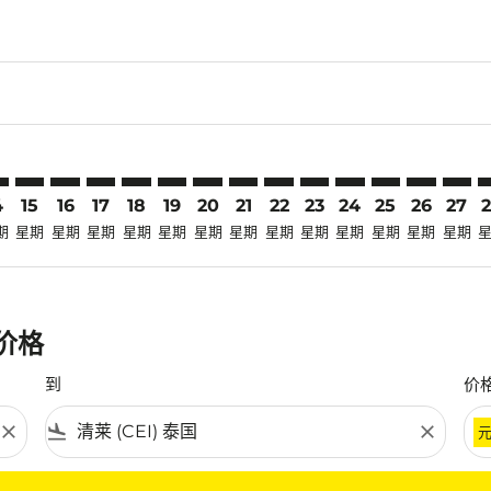
laimer. 寻找优惠
disclaimer. 寻找优惠
ers-disclaimer. 寻找优惠
-offers-disclaimer. 寻找优惠
iew-offers-disclaimer. 寻找优惠
mp-view-offers-disclaimer. 寻找优惠
I: cmp-view-offers-disclaimer. 寻找优惠
E–CEI: cmp-view-offers-disclaimer. 寻找优惠
TPE–CEI: cmp-view-offers-disclaimer. 寻找优惠
TPE–CEI: cmp-view-offers-disclaimer. 寻找优惠
TPE–CEI: cmp-view-offers-disclaimer. 寻找优惠
TPE–CEI: cmp-view-offers-disclaimer. 寻找优
TPE–CEI: cmp-view-offers-disclaimer.
TPE–CEI: cmp-view-offers-disclai
TPE–CEI: cmp-view-offers-dis
TPE–CEI: cmp-view-offers
TPE–CEI: cmp-view-off
TPE–CEI: cmp-view
TPE–CEI: cmp-
TPE–CEI: 
TPE–C
T
4
15
16
17
18
19
20
21
22
23
24
25
26
27
期
星期
星期
星期
星期
星期
星期
星期
星期
星期
星期
星期
星期
星期
惠价格
到
价
close
flight_land
close
条件。