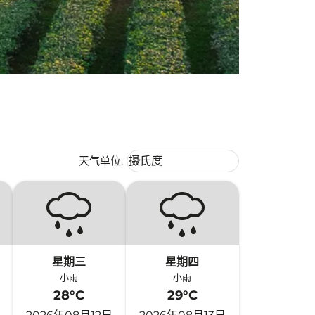
Weather unit option 摄氏度 Selecte
天气单位
:
摄氏度
keyboard_arrow_down
星期三
星期四
小雨
小雨
28°C
29°C