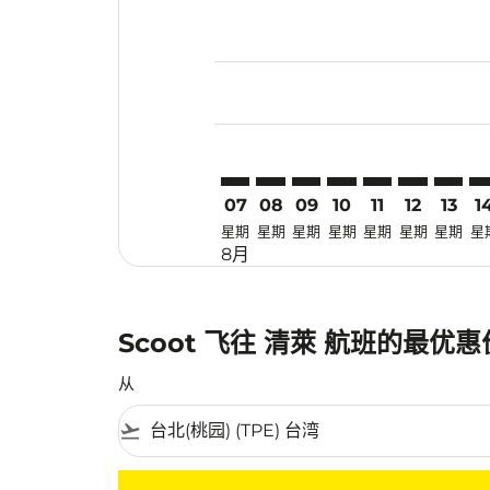
Displaying fares for 八月-2026
TPE–CEI: cmp-view-offers-disc
TPE–CEI: cmp-view-offers-
TPE–CEI: cmp-view-off
TPE–CEI: cmp-view
TPE–CEI: cmp-v
TPE–CEI: c
TPE–CE
TP
07
08
09
10
11
12
13
1
星期
星期
星期
星期
星期
星期
星期
星
8月
Scoot 飞往 清萊 航班的最优
从
flight_takeoff
没有符合您的筛选条件的机票。请调整您的筛选