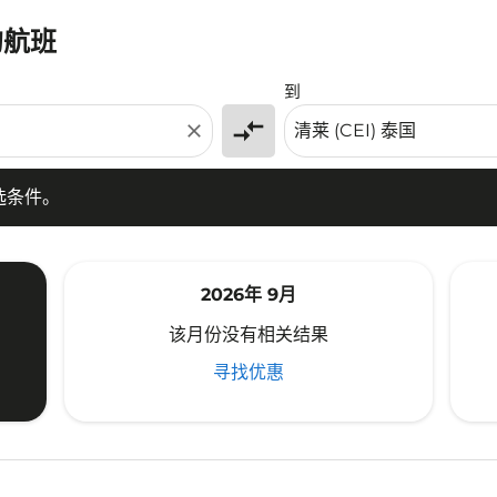
的航班
条件。
到
compare_arrows
close
选条件。
2026年 9月
该月份没有相关结果
寻找优惠