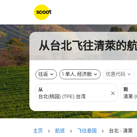
从台北飞往清萊的航班
往返
expand_more
1 单人, 经济舱
expand_more
优惠代码
expand_more
从
到
close
主页
航班
飞往泰国
台北 - 清萊