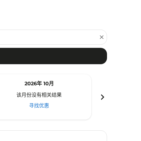
close
2026年 10月
20
chevron_right
该月份没有相关结果
该月份
寻找优惠