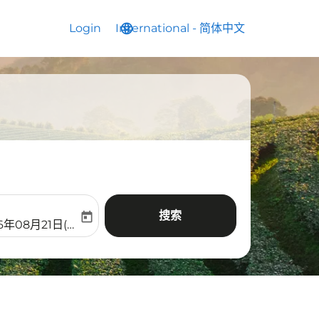
Login
International
language
keyboard_arrow_down
-
简体中文
搜索
today
aria-label
ooking-return-date-aria-label
6年08月21日(周五)