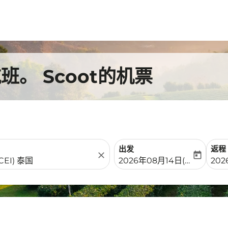
。 Scoot的机票
出发
返程
close
today
fc-booking-departure-date-
fc-b
2026年08月14日(周五)
202