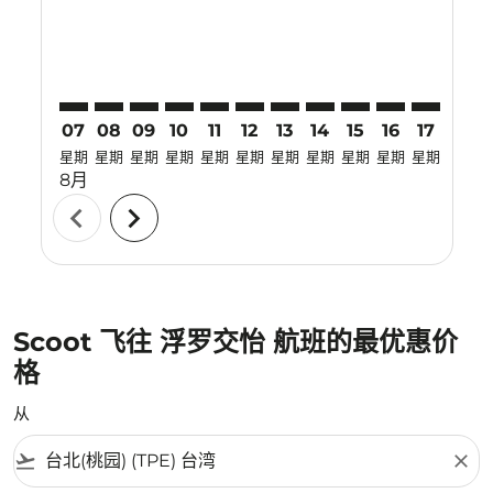
07
08
09
10
11
12
13
14
15
16
17
18
星期
星期
星期
星期
星期
星期
星期
星期
星期
星期
星期
星期
8月
chevron_left
chevron_right
Scoot 飞往 浮罗交怡 航班的最优惠价
格
从
flight_takeoff
close