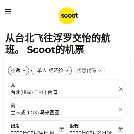

从台北飞往浮罗交怡的航
班。 Scoot的机票
往返
expand_more
1 单人, 经济舱
expand_more
优惠代码
expand_more
从
close
台北(桃园) (TPE) 台湾
到
close
兰卡威 (LGK) 马来西亚
出发
返程
today
today
fc-booking-departure-date-aria-label
fc-booking-return-date-ari
2026年08月14日(周五)
2026年08月21日(周五)