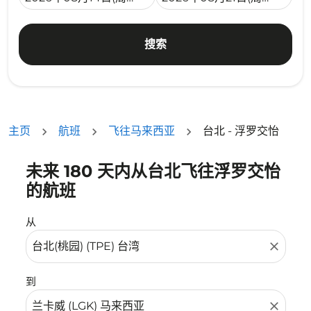
搜索
主页
航班
飞往马来西亚
台北 - 浮罗交怡
未来 180 天内从台北飞往浮罗交怡
没有符合您的筛选条件的机票。请调整您的筛选条件。
的航班
从
close
到
close