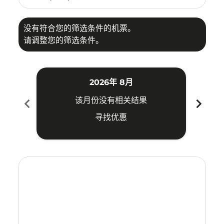
没有符合您的筛选条件的机票。
请调整您的筛选条件。
2026年 8月
chevron_left
chevron_right
该月份没有相关结果
寻找优惠
Displaying fares for 八月-2026
TPE–LGK: cmp-view-offers-disclaimer. 寻找优惠
TPE–LGK: cmp-view-offers-disclaimer. 寻找优惠
TPE–LGK: cmp-view-offers-disclaimer. 寻找
TPE–LGK: cmp-view-offers-disclaimer
TPE–LGK: cmp-view-offers-discla
TPE–LGK: cmp-view-offers-di
TPE–LGK: cmp-view-offer
TPE–LGK: cmp-view-of
TPE–LGK: cmp-vie
TPE–LGK: cmp
TPE–LGK:
TPE–L
T