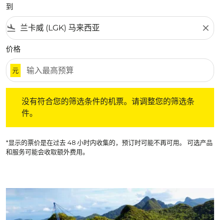
到
flight_land
close
价格
元
没有符合您的筛选条件的机票。请调整您的筛选条件。
没有符合您的筛选条件的机票。请调整您的筛选条
件。
*显示的票价是在过去 48 小时内收集的，预订时可能不再可用。 可选产品
和服务可能会收取额外费用。