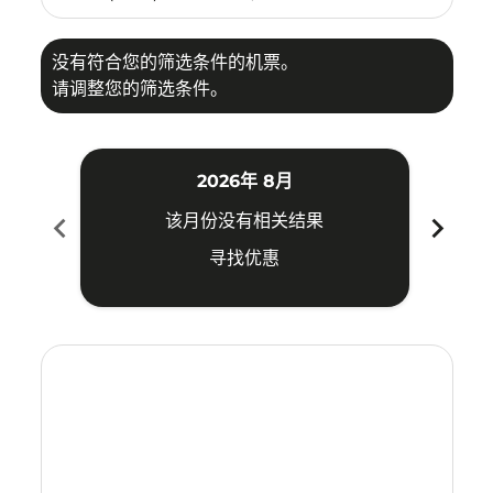
没有符合您的筛选条件的机票。
请调整您的筛选条件。
2026年 8月
chevron_left
chevron_right
该月份没有相关结果
寻找优惠
Displaying fares for 八月-2026
TPE–UPG: cmp-view-offers-disclaimer. 寻找优惠
TPE–UPG: cmp-view-offers-disclaimer. 寻找优惠
TPE–UPG: cmp-view-offers-disclaimer. 寻
TPE–UPG: cmp-view-offers-disclaime
TPE–UPG: cmp-view-offers-discla
TPE–UPG: cmp-view-offers-di
TPE–UPG: cmp-view-offer
TPE–UPG: cmp-view-o
TPE–UPG: cmp-vie
TPE–UPG: cmp
TPE–UPG:
TPE–U
T