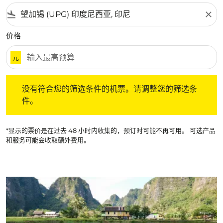
flight_land
close
价格
元
没有符合您的筛选条件的机票。请调整您的筛选条件。
没有符合您的筛选条件的机票。请调整您的筛选条
件。
*显示的票价是在过去 48 小时内收集的，预订时可能不再可用。 可选产品
和服务可能会收取额外费用。