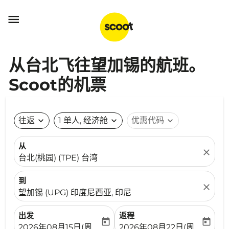

从台北飞往望加锡的航班。
Scoot的机票
往返
expand_more
1 单人, 经济舱
expand_more
优惠代码
expand_more
从
close
台北(桃园) (TPE) 台湾
到
close
望加锡 (UPG) 印度尼西亚, 印尼
出发
返程
today
today
fc-booking-departure-date-aria-label
fc-booking-return-date-ari
2026年08月15日(周六)
2026年08月22日(周六)