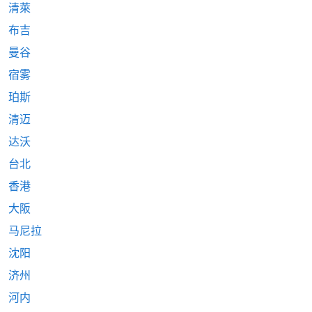
清萊
布吉
曼谷
宿雾
珀斯
清迈
达沃
台北
香港
大阪
马尼拉
沈阳
济州
河内