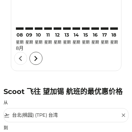
08
09
10
11
12
13
14
15
16
17
18
19
星期
星期
星期
星期
星期
星期
星期
星期
星期
星期
星期
星期
8月
chevron_left
chevron_right
Scoot 飞往 望加锡 航班的最优惠价格
从
flight_takeoff
close
到