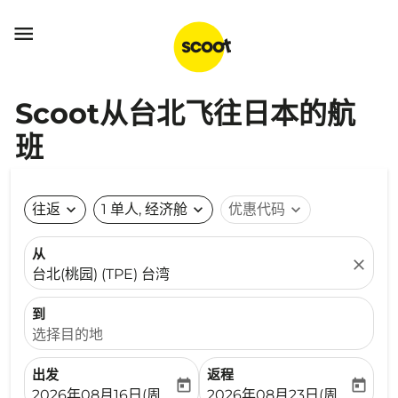

Scoot从台北飞往日本的航
班
往返
expand_more
1 单人, 经济舱
expand_more
优惠代码
expand_more
从
close
台北(桃园) (TPE) 台湾
到
选择目的地
出发
返程
today
today
fc-booking-departure-date-aria-label
fc-booking-return-date-ari
2026年08月16日(周日)
2026年08月23日(周日)