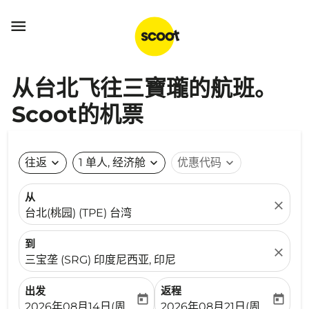

从台北飞往三寶瓏的航班。
Scoot的机票
往返
expand_more
1 单人, 经济舱
expand_more
优惠代码
expand_more
从
close
台北(桃园) (TPE) 台湾
到
close
三宝垄 (SRG) 印度尼西亚, 印尼
出发
返程
today
today
fc-booking-departure-date-aria-label
fc-booking-return-date-ari
2026年08月14日(周五)
2026年08月21日(周五)