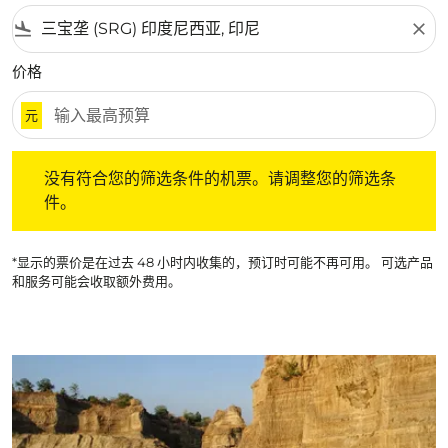
flight_land
close
价格
元
没有符合您的筛选条件的机票。请调整您的筛选条件。
没有符合您的筛选条件的机票。请调整您的筛选条
件。
*显示的票价是在过去 48 小时内收集的，预订时可能不再可用。 可选产品
和服务可能会收取额外费用。