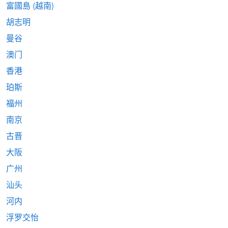
富國島 (越南)
胡志明
曼谷
澳门
香港
珀斯
福州
南京
古晋
大阪
广州
汕头
河内
浮罗交怡