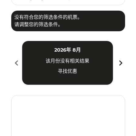
没有符合您的筛选条件的机票。
请调整您的筛选条件。
2026年 8月
chevron_left
chevron_right
该月份没有相关结果
寻找优惠
Displaying fares for 八月-2026
TPE–SRG: cmp-view-offers-disclaimer. 寻找优惠
TPE–SRG: cmp-view-offers-disclaimer. 寻找优惠
TPE–SRG: cmp-view-offers-disclaimer. 寻
TPE–SRG: cmp-view-offers-disclaimer
TPE–SRG: cmp-view-offers-discla
TPE–SRG: cmp-view-offers-di
TPE–SRG: cmp-view-offer
TPE–SRG: cmp-view-of
TPE–SRG: cmp-vie
TPE–SRG: cmp
TPE–SRG:
TPE–S
T