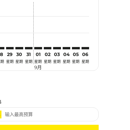
找优惠
. 寻找优惠
imer. 寻找优惠
sclaimer. 寻找优惠
s-disclaimer. 寻找优惠
fers-disclaimer. 寻找优惠
w-offers-disclaimer. 寻找优惠
-view-offers-disclaimer. 寻找优惠
 cmp-view-offers-disclaimer. 寻找优惠
KG: cmp-view-offers-disclaimer. 寻找优惠
CH–HKG: cmp-view-offers-disclaimer. 寻找优惠
KCH–HKG: cmp-view-offers-disclaimer. 寻找优惠
KCH–HKG: cmp-view-offers-disclaimer. 寻找优惠
KCH–HKG: cmp-view-offers-disclaimer. 寻找优惠
KCH–HKG: cmp-view-offers-disclaimer. 寻
KCH–HKG: cmp-view-offers-disclaime
KCH–HKG: cmp-view-offers-discl
KCH–HKG: cmp-view-offers-d
KCH–HKG: cmp-view-offer
KCH–HKG: cmp-view-o
28
29
30
31
01
02
03
04
05
06
星期
星期
星期
星期
星期
星期
星期
星期
星期
星期
9月
格
元