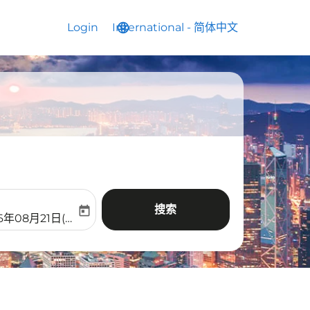
Login
International
language
keyboard_arrow_down
-
简体中文
搜索
today
aria-label
ooking-return-date-aria-label
6年08月21日(周五)