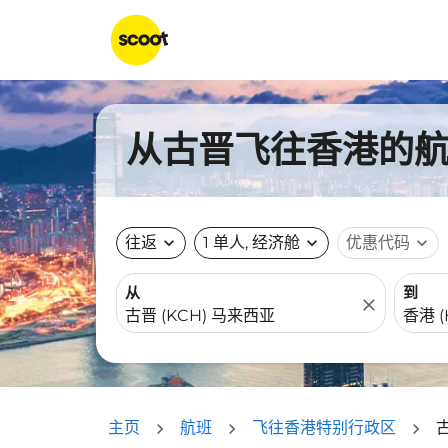
从古晋飞往香港的航班
往返
expand_more
1 单人, 经济舱
expand_more
优惠代码
expand_more
从
到
close
主页
航班
飞往香港特别行政区
古