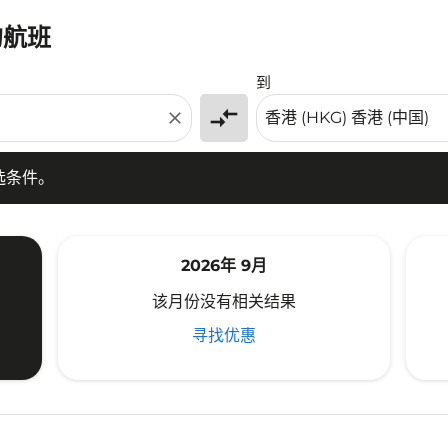
的航班
条件。
到
compare_arrows
close
选条件。
2026年 9月
该月份没有相关结果
寻找优惠