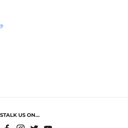
沙
STALK US ON...