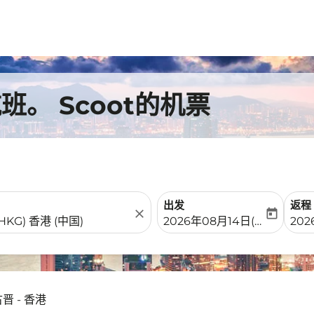
。 Scoot的机票
出发
返程
close
today
fc-booking-departure-date-
fc-b
2026年08月14日(周五)
202
晋 - 香港