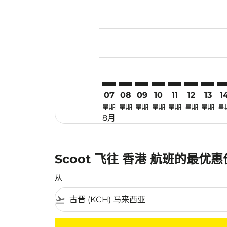
Displaying fares for 八月-2026
KCH–HKG: cmp-view-offers-dis
KCH–HKG: cmp-view-offers
KCH–HKG: cmp-view-of
KCH–HKG: cmp-view
KCH–HKG: cmp-
KCH–HKG: 
KCH–H
KC
07
08
09
10
11
12
13
1
星期
星期
星期
星期
星期
星期
星期
星
8月
Scoot 飞往 香港 航班的最优
从
flight_takeoff
没有符合您的筛选条件的机票。请调整您的筛选