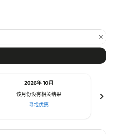
close
2026年 10月
20
chevron_right
该月份没有相关结果
该月份
寻找优惠