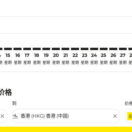
claimer. 寻找优惠
-disclaimer. 寻找优惠
fers-disclaimer. 寻找优惠
-offers-disclaimer. 寻找优惠
view-offers-disclaimer. 寻找优惠
cmp-view-offers-disclaimer. 寻找优惠
KG: cmp-view-offers-disclaimer. 寻找优惠
H–HKG: cmp-view-offers-disclaimer. 寻找优惠
KCH–HKG: cmp-view-offers-disclaimer. 寻找优惠
KCH–HKG: cmp-view-offers-disclaimer. 寻找优惠
KCH–HKG: cmp-view-offers-disclaimer. 寻找优惠
KCH–HKG: cmp-view-offers-disclaimer. 寻
KCH–HKG: cmp-view-offers-disclaimer
KCH–HKG: cmp-view-offers-discla
KCH–HKG: cmp-view-offers-di
KCH–HKG: cmp-view-offer
KCH–HKG: cmp-view-of
KCH–HKG: cmp-vie
KCH–HKG: cmp
KCH–HKG:
KCH–H
K
4
15
16
17
18
19
20
21
22
23
24
25
26
27
期
星期
星期
星期
星期
星期
星期
星期
星期
星期
星期
星期
星期
星期
惠价格
到
价
close
flight_land
close
条件。