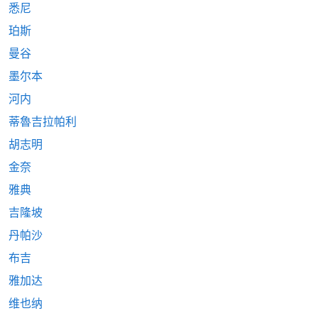
悉尼
珀斯
曼谷
墨尔本
河内
蒂魯吉拉帕利
胡志明
金奈
雅典
吉隆坡
丹帕沙
布吉
雅加达
维也纳