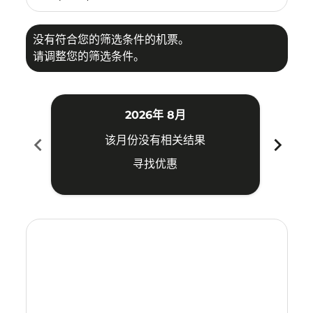
没有符合您的筛选条件的机票。
请调整您的筛选条件。
2026年 8月
chevron_left
chevron_right
该月份没有相关结果
寻找优惠
Displaying fares for 八月-2026
KCH–DVO: cmp-view-offers-disclaimer. 寻找优惠
KCH–DVO: cmp-view-offers-disclaimer. 寻找优惠
KCH–DVO: cmp-view-offers-disclaimer. 寻
KCH–DVO: cmp-view-offers-disclaime
KCH–DVO: cmp-view-offers-discl
KCH–DVO: cmp-view-offers-di
KCH–DVO: cmp-view-offer
KCH–DVO: cmp-view-o
KCH–DVO: cmp-vie
KCH–DVO: cmp
KCH–DVO:
KCH–
K