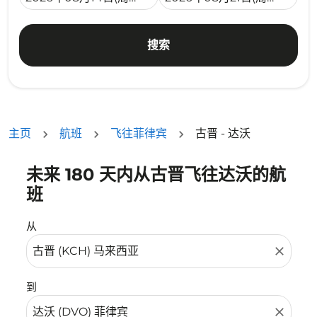
搜索
主页
航班
飞往菲律宾
古晋 - 达沃
未来 180 天内从古晋飞往达沃的航
没有符合您的筛选条件的机票。请调整您的筛选条件。
班
从
close
到
close