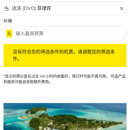
flight_land
close
价格
元
没有符合您的筛选条件的机票。请调整您的筛选条件。
没有符合您的筛选条件的机票。请调整您的筛选条
件。
*显示的票价是在过去 48 小时内收集的，预订时可能不再可用。 可选产品
和服务可能会收取额外费用。