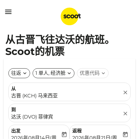

从古晋飞往达沃的航班。
Scoot的机票
往返
expand_more
1 单人, 经济舱
expand_more
优惠代码
expand_more
从
close
古晋 (KCH) 马来西亚
到
close
达沃 (DVO) 菲律宾
出发
返程
today
today
fc-booking-departure-date-aria-label
fc-booking-return-date-ari
2026年08月14日(周五)
2026年08月21日(周五)