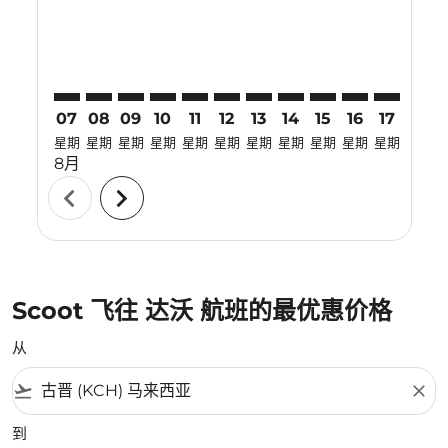
07
08
09
10
11
12
13
14
15
16
17
18
星期
星期
星期
星期
星期
星期
星期
星期
星期
星期
星期
星期
8月
chevron_left
chevron_right
Scoot 飞往 达沃 航班的最优惠价格
从
flight_takeoff
close
到