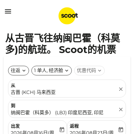

从古晋飞往纳闽巴霍（科莫
多)的航班。 Scoot的机票
往返
expand_more
1 单人, 经济舱
expand_more
优惠代码
expand_more
从
close
古晋 (KCH) 马来西亚
到
close
纳闽巴霍（科莫多） (LBJ) 印度尼西亚, 印尼
出发
返程
today
today
fc-booking-departure-date-aria-label
fc-booking-return-date-ari
2026年08月16日(周日)
2026年08月23日(周日)