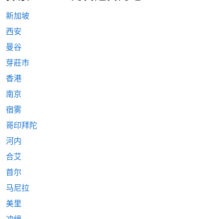
新加坡
西安
曼谷
芽莊市
香港
南京
宿雾
哥印拜陀
河内
合艾
首尔
马尼拉
美里