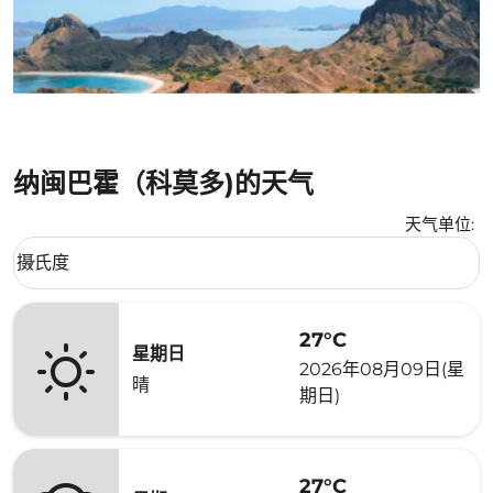
纳闽巴霍（科莫多)的天气
天气单位
:
Weather unit option 摄氏度 Selected
摄氏度
keyboard_arrow_down
27°C
星期日
2026年08月09日(星
晴
期日)
27°C