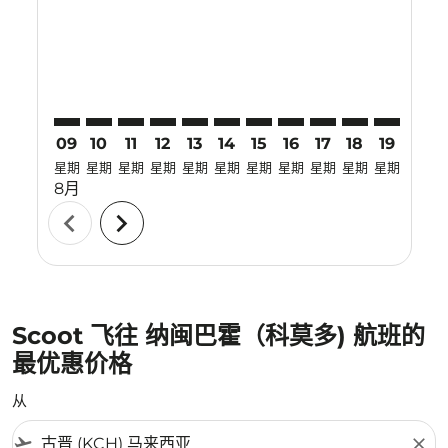
KCH–LBJ: cmp-view-offers-disclaimer. 寻找优惠
KCH–LBJ: cmp-view-offers-disclaimer. 寻找优惠
KCH–LBJ: cmp-view-offers-disclaimer. 寻找
KCH–LBJ: cmp-view-offers-disclaimer
KCH–LBJ: cmp-view-offers-discla
KCH–LBJ: cmp-view-offers-dis
KCH–LBJ: cmp-view-offers
KCH–LBJ: cmp-view-of
KCH–LBJ: cmp-vie
KCH–LBJ: cmp
KCH–LBJ:
KCH–L
K
09
10
11
12
13
14
15
16
17
18
19
20
星期
星期
星期
星期
星期
星期
星期
星期
星期
星期
星期
星期
8月
chevron_left
chevron_right
Scoot 飞往 纳闽巴霍（科莫多) 航班的
最优惠价格
从
flight_takeoff
close