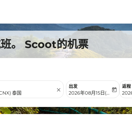
。 Scoot的机票
出发
返程
close
today
fc-booking-departure-date-
fc-b
2026年08月15日(周六)
202