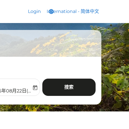
Login
International
language
keyboard_arrow_down
-
简体中文
搜索
today
aria-label
ooking-return-date-aria-label
6年08月22日(周六)