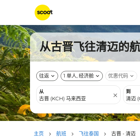
从古晋飞往清迈的航班
往返
expand_more
1 单人, 经济舱
expand_more
优惠代码
expand_more
从
到
close
主页
航班
飞往泰国
古晋 - 清迈