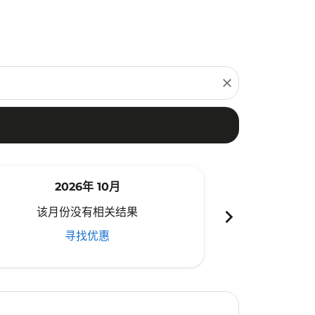
close
2026年 10月
20
chevron_right
该月份没有相关结果
该月份
寻找优惠