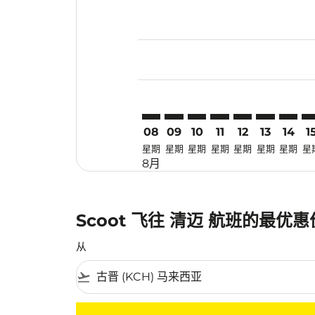
Displaying fares for 八月-2026
KCH–CNX: cmp-view-offers-dis
KCH–CNX: cmp-view-offers
KCH–CNX: cmp-view-off
KCH–CNX: cmp-view
KCH–CNX: cmp-
KCH–CNX: 
KCH–CN
KC
08
09
10
11
12
13
14
1
星期
星期
星期
星期
星期
星期
星期
星
8月
Scoot 飞往 清迈 航班的最优
从
flight_takeoff
没有符合您的筛选条件的机票。请调整您的筛选