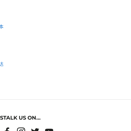
本
达
STALK US ON...