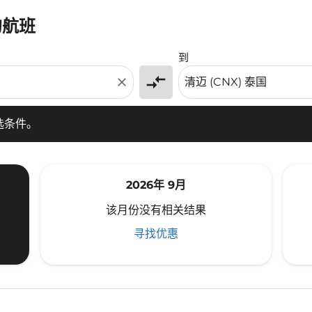
的航班
条件。
到
compare_arrows
close
选条件。
2026年 9月
该月份没有相关结果
寻找优惠