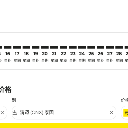
claimer. 寻找优惠
-disclaimer. 寻找优惠
ers-disclaimer. 寻找优惠
-offers-disclaimer. 寻找优惠
view-offers-disclaimer. 寻找优惠
cmp-view-offers-disclaimer. 寻找优惠
X: cmp-view-offers-disclaimer. 寻找优惠
H–CNX: cmp-view-offers-disclaimer. 寻找优惠
KCH–CNX: cmp-view-offers-disclaimer. 寻找优惠
KCH–CNX: cmp-view-offers-disclaimer. 寻找优惠
KCH–CNX: cmp-view-offers-disclaimer. 寻找优惠
KCH–CNX: cmp-view-offers-disclaimer. 寻找
KCH–CNX: cmp-view-offers-disclaimer
KCH–CNX: cmp-view-offers-discla
KCH–CNX: cmp-view-offers-di
KCH–CNX: cmp-view-offers
KCH–CNX: cmp-view-of
KCH–CNX: cmp-vie
KCH–CNX: cmp
KCH–CNX: 
KCH–C
K
5
16
17
18
19
20
21
22
23
24
25
26
27
28
期
星期
星期
星期
星期
星期
星期
星期
星期
星期
星期
星期
星期
星期
惠价格
到
价
close
flight_land
close
条件。