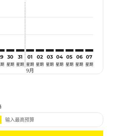
优惠
. 寻找优惠
imer. 寻找优惠
sclaimer. 寻找优惠
-disclaimer. 寻找优惠
fers-disclaimer. 寻找优惠
w-offers-disclaimer. 寻找优惠
-view-offers-disclaimer. 寻找优惠
cmp-view-offers-disclaimer. 寻找优惠
NX: cmp-view-offers-disclaimer. 寻找优惠
CH–CNX: cmp-view-offers-disclaimer. 寻找优惠
KCH–CNX: cmp-view-offers-disclaimer. 寻找优惠
KCH–CNX: cmp-view-offers-disclaimer. 寻找优惠
KCH–CNX: cmp-view-offers-disclaimer. 寻找优惠
KCH–CNX: cmp-view-offers-disclaimer. 寻
KCH–CNX: cmp-view-offers-disclaime
KCH–CNX: cmp-view-offers-discl
KCH–CNX: cmp-view-offers-di
KCH–CNX: cmp-view-offer
KCH–CNX: cmp-view-o
29
30
31
01
02
03
04
05
06
07
星期
星期
星期
星期
星期
星期
星期
星期
星期
星期
9月
格
元