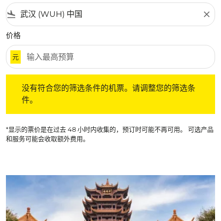
flight_land
close
价格
元
没有符合您的筛选条件的机票。请调整您的筛选条件。
没有符合您的筛选条件的机票。请调整您的筛选条
件。
*显示的票价是在过去 48 小时内收集的，预订时可能不再可用。 可选产品
和服务可能会收取额外费用。