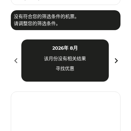
没有符合您的筛选条件的机票。
请调整您的筛选条件。
2026年 8月
chevron_left
chevron_right
该月份没有相关结果
寻找优惠
Displaying fares for 八月-2026
KCH–WUH: cmp-view-offers-disclaimer. 寻找优惠
KCH–WUH: cmp-view-offers-disclaimer. 寻找优惠
KCH–WUH: cmp-view-offers-disclaimer. 
KCH–WUH: cmp-view-offers-disclaime
KCH–WUH: cmp-view-offers-discl
KCH–WUH: cmp-view-offers-d
KCH–WUH: cmp-view-offer
KCH–WUH: cmp-view-o
KCH–WUH: cmp-vi
KCH–WUH: cmp
KCH–WUH:
KCH–
K