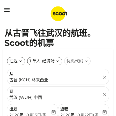

从古晋飞往武汉的航班。
Scoot的机票
往返
expand_more
1 单人, 经济舱
expand_more
优惠代码
expand_more
从
close
古晋 (KCH) 马来西亚
到
close
武汉 (WUH) 中国
出发
返程
today
today
fc-booking-departure-date-aria-label
fc-booking-return-date-ari
2026年08月15日(周六)
2026年08月22日(周六)