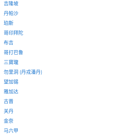
吉隆坡
丹帕沙
珀斯
哥印拜陀
布吉
哥打巴鲁
三寶瓏
勿里洞 (丹戎潘丹)
望加锡
雅加达
古晋
关丹
金奈
马六甲