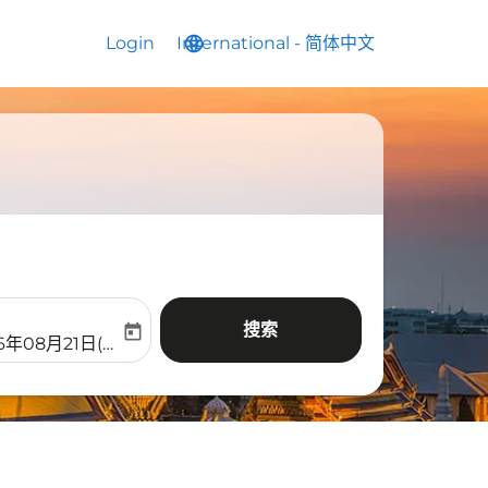
Login
International
language
keyboard_arrow_down
-
简体中文
搜索
today
aria-label
ooking-return-date-aria-label
6年08月21日(周五)