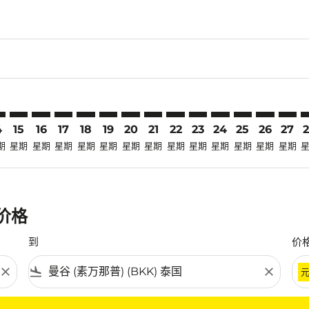
claimer. 寻找优惠
-disclaimer. 寻找优惠
ers-disclaimer. 寻找优惠
-offers-disclaimer. 寻找优惠
view-offers-disclaimer. 寻找优惠
cmp-view-offers-disclaimer. 寻找优惠
K: cmp-view-offers-disclaimer. 寻找优惠
H–BKK: cmp-view-offers-disclaimer. 寻找优惠
KCH–BKK: cmp-view-offers-disclaimer. 寻找优惠
KCH–BKK: cmp-view-offers-disclaimer. 寻找优惠
KCH–BKK: cmp-view-offers-disclaimer. 寻找优惠
KCH–BKK: cmp-view-offers-disclaimer. 寻找
KCH–BKK: cmp-view-offers-disclaimer
KCH–BKK: cmp-view-offers-discla
KCH–BKK: cmp-view-offers-di
KCH–BKK: cmp-view-offers
KCH–BKK: cmp-view-of
KCH–BKK: cmp-vie
KCH–BKK: cmp
KCH–BKK: 
KCH–B
K
4
15
16
17
18
19
20
21
22
23
24
25
26
27
期
星期
星期
星期
星期
星期
星期
星期
星期
星期
星期
星期
星期
星期
惠价格
到
价
close
flight_land
close
条件。