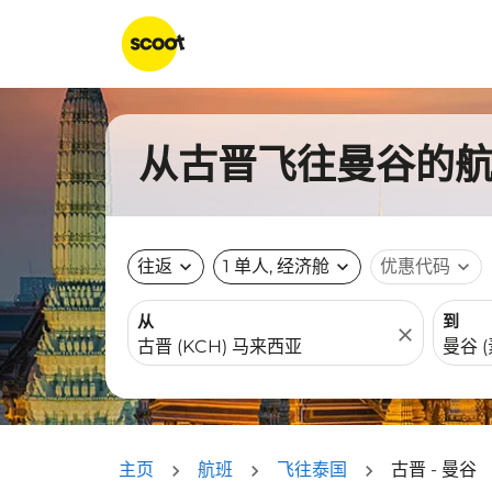
从古晋飞往曼谷的航班
往返
expand_more
1 单人, 经济舱
expand_more
优惠代码
expand_more
从
到
close
主页
航班
飞往泰国
古晋 - 曼谷