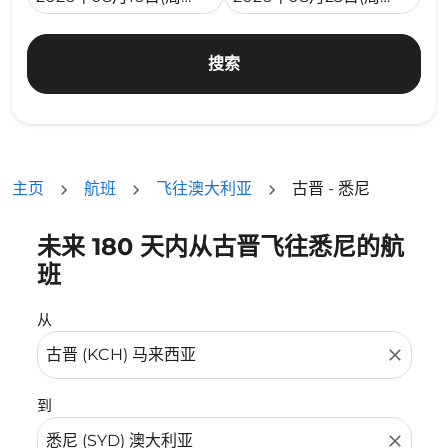
搜索
主页
航班
飞往澳大利亚
古晋 - 悉尼
未来 180 天内从古晋飞往悉尼的航
没有符合您的筛选条件的机票。请调整您的筛选条件。
班
从
close
到
close