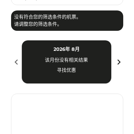
没有符合您的筛选条件的机票。
请调整您的筛选条件。
2026年 8月
chevron_left
chevron_right
该月份没有相关结果
寻找优惠
Displaying fares for 八月-2026
KCH–SYD: cmp-view-offers-disclaimer. 寻找优惠
KCH–SYD: cmp-view-offers-disclaimer. 寻找优惠
KCH–SYD: cmp-view-offers-disclaimer. 寻
KCH–SYD: cmp-view-offers-disclaime
KCH–SYD: cmp-view-offers-discla
KCH–SYD: cmp-view-offers-di
KCH–SYD: cmp-view-offer
KCH–SYD: cmp-view-o
KCH–SYD: cmp-vie
KCH–SYD: cmp
KCH–SYD:
KCH–S
K