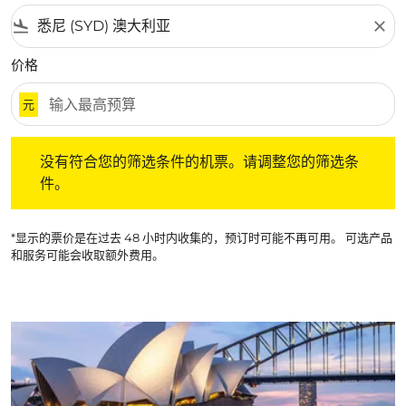
flight_land
close
价格
元
没有符合您的筛选条件的机票。请调整您的筛选条件。
没有符合您的筛选条件的机票。请调整您的筛选条
件。
*显示的票价是在过去 48 小时内收集的，预订时可能不再可用。 可选产品
和服务可能会收取额外费用。