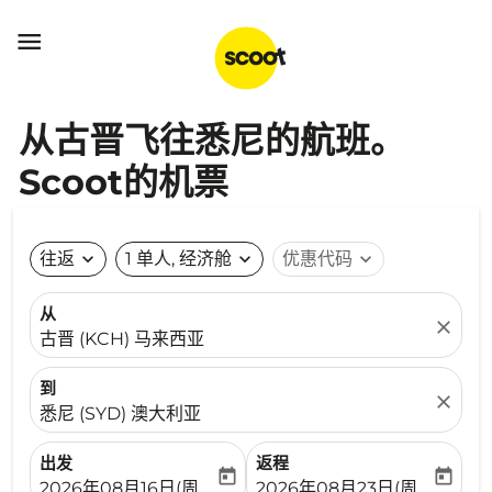

从古晋飞往悉尼的航班。
Scoot的机票
往返
expand_more
1 单人, 经济舱
expand_more
优惠代码
expand_more
从
close
古晋 (KCH) 马来西亚
到
close
悉尼 (SYD) 澳大利亚
出发
返程
today
today
fc-booking-departure-date-aria-label
fc-booking-return-date-ari
2026年08月16日(周日)
2026年08月23日(周日)