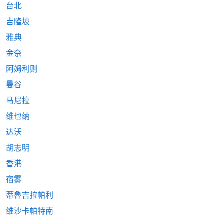
台北
吉隆坡
雅典
金奈
阿姆利则
曼谷
马尼拉
维也纳
达沃
胡志明
香港
宿雾
蒂魯吉拉帕利
维沙卡帕特南