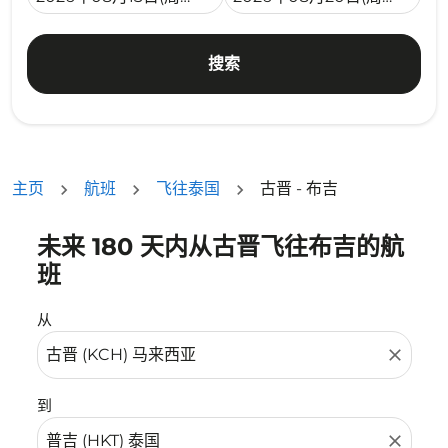
搜索
主页
航班
飞往泰国
古晋 - 布吉
未来 180 天内从古晋飞往布吉的航
没有符合您的筛选条件的机票。请调整您的筛选条件。
班
从
close
到
close