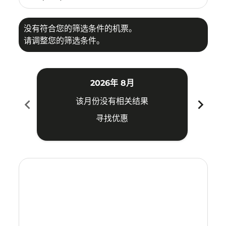
没有符合您的筛选条件的机票。
请调整您的筛选条件。
2026年 8月
chevron_left
chevron_right
该月份没有相关结果
寻找优惠
Displaying fares for 八月-2026
KCH–HKT: cmp-view-offers-disclaimer. 寻找优惠
KCH–HKT: cmp-view-offers-disclaimer. 寻找优惠
KCH–HKT: cmp-view-offers-disclaimer. 寻
KCH–HKT: cmp-view-offers-disclaime
KCH–HKT: cmp-view-offers-discla
KCH–HKT: cmp-view-offers-di
KCH–HKT: cmp-view-offer
KCH–HKT: cmp-view-o
KCH–HKT: cmp-vie
KCH–HKT: cmp
KCH–HKT:
KCH–H
K