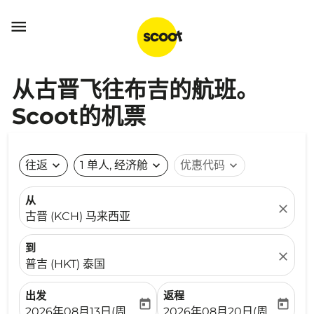

从古晋飞往布吉的航班。
Scoot的机票
往返
expand_more
1 单人, 经济舱
expand_more
优惠代码
expand_more
从
close
古晋 (KCH) 马来西亚
到
close
普吉 (HKT) 泰国
出发
返程
today
today
fc-booking-departure-date-aria-label
fc-booking-return-date-ari
2026年08月13日(周四)
2026年08月20日(周四)