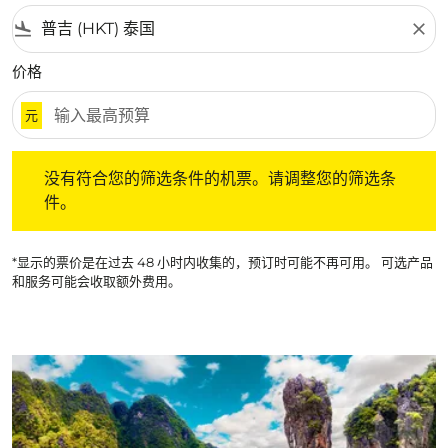
flight_land
close
价格
元
没有符合您的筛选条件的机票。请调整您的筛选条件。
没有符合您的筛选条件的机票。请调整您的筛选条
件。
*显示的票价是在过去 48 小时内收集的，预订时可能不再可用。 可选产品
和服务可能会收取额外费用。