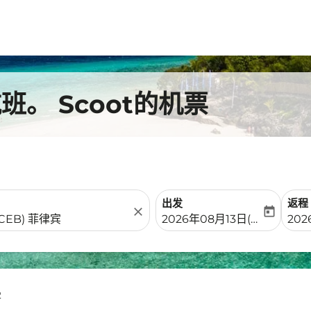
。 Scoot的机票
出发
返程
close
today
fc-booking-departure-date-
fc-b
2026年08月13日(周四)
20
雾