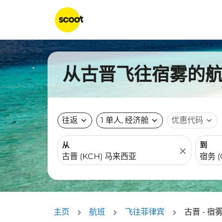
从古晋飞往宿雾的航班
往返
expand_more
1 单人, 经济舱
expand_more
优惠代码
expand_more
从
到
close
主页
航班
飞往菲律宾
古晋 - 宿