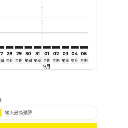
优惠
. 寻找优惠
imer. 寻找优惠
claimer. 寻找优惠
-disclaimer. 寻找优惠
fers-disclaimer. 寻找优惠
w-offers-disclaimer. 寻找优惠
-view-offers-disclaimer. 寻找优惠
cmp-view-offers-disclaimer. 寻找优惠
EB: cmp-view-offers-disclaimer. 寻找优惠
CH–CEB: cmp-view-offers-disclaimer. 寻找优惠
KCH–CEB: cmp-view-offers-disclaimer. 寻找优惠
KCH–CEB: cmp-view-offers-disclaimer. 寻找优惠
KCH–CEB: cmp-view-offers-disclaimer. 寻找优惠
KCH–CEB: cmp-view-offers-disclaimer. 寻
KCH–CEB: cmp-view-offers-disclaime
KCH–CEB: cmp-view-offers-discla
KCH–CEB: cmp-view-offers-di
KCH–CEB: cmp-view-offer
KCH–CEB: cmp-view-o
27
28
29
30
31
01
02
03
04
05
星期
星期
星期
星期
星期
星期
星期
星期
星期
星期
9月
格
元