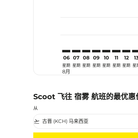
Displaying fares for 八月-2026
KCH–CEB: cmp-view-offers-dis
KCH–CEB: cmp-view-offers-
KCH–CEB: cmp-view-off
KCH–CEB: cmp-view
KCH–CEB: cmp-
KCH–CEB: 
KCH–CE
KC
06
07
08
09
10
11
12
1
星期
星期
星期
星期
星期
星期
星期
星
8月
Scoot 飞往 宿雾 航班的最优
从
flight_takeoff
没有符合您的筛选条件的机票。请调整您的筛选