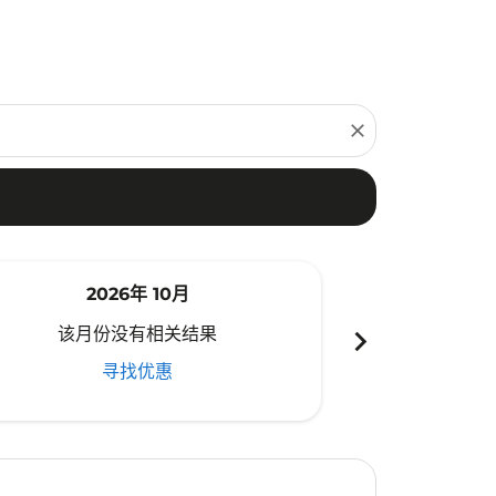
close
2026年 10月
20
chevron_right
该月份没有相关结果
该月份
寻找优惠