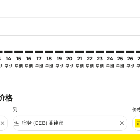
claimer. 寻找优惠
disclaimer. 寻找优惠
ers-disclaimer. 寻找优惠
-offers-disclaimer. 寻找优惠
view-offers-disclaimer. 寻找优惠
cmp-view-offers-disclaimer. 寻找优惠
B: cmp-view-offers-disclaimer. 寻找优惠
H–CEB: cmp-view-offers-disclaimer. 寻找优惠
KCH–CEB: cmp-view-offers-disclaimer. 寻找优惠
KCH–CEB: cmp-view-offers-disclaimer. 寻找优惠
KCH–CEB: cmp-view-offers-disclaimer. 寻找优惠
KCH–CEB: cmp-view-offers-disclaimer. 寻找
KCH–CEB: cmp-view-offers-disclaimer
KCH–CEB: cmp-view-offers-discla
KCH–CEB: cmp-view-offers-dis
KCH–CEB: cmp-view-offers
KCH–CEB: cmp-view-of
KCH–CEB: cmp-vie
KCH–CEB: cmp
KCH–CEB: 
KCH–C
K
3
14
15
16
17
18
19
20
21
22
23
24
25
26
期
星期
星期
星期
星期
星期
星期
星期
星期
星期
星期
星期
星期
星期
惠价格
到
价
close
flight_land
close
条件。