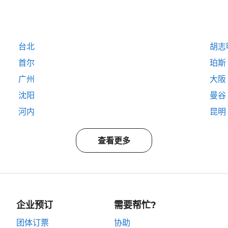
台北
胡志
首尔
珀斯
广州
大阪
沈阳
曼谷
河内
昆明
查看更多
企业预订
需要帮忙?
团体订票
协助