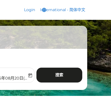
Login
International
language
keyboard_arrow_down
-
简体中文
搜索
today
aria-label
ooking-return-date-aria-label
26年08月20日(周四)