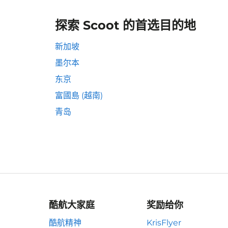
探索 Scoot 的首选目的地
新加坡
墨尔本
东京
富國島 (越南)
青岛
酷航大家庭
奖励给你
酷航精神
KrisFlyer