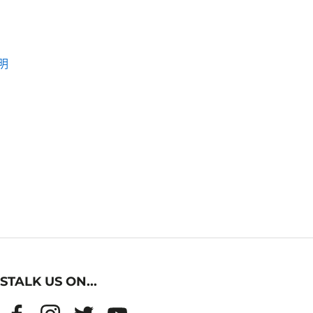
明
STALK US ON...