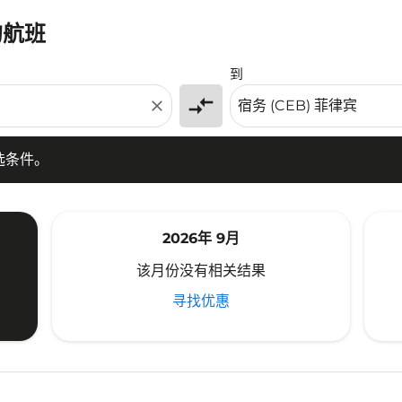
的航班
条件。
到
compare_arrows
close
选条件。
2026年 9月
该月份没有相关结果
寻找优惠