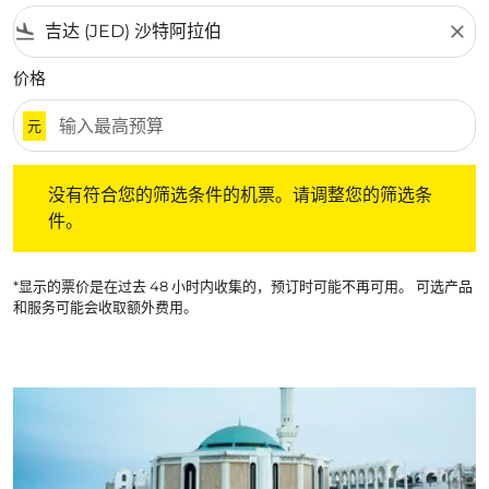
flight_land
close
价格
元
没有符合您的筛选条件的机票。请调整您的筛选条件。
没有符合您的筛选条件的机票。请调整您的筛选条
件。
*显示的票价是在过去 48 小时内收集的，预订时可能不再可用。 可选产品
和服务可能会收取额外费用。