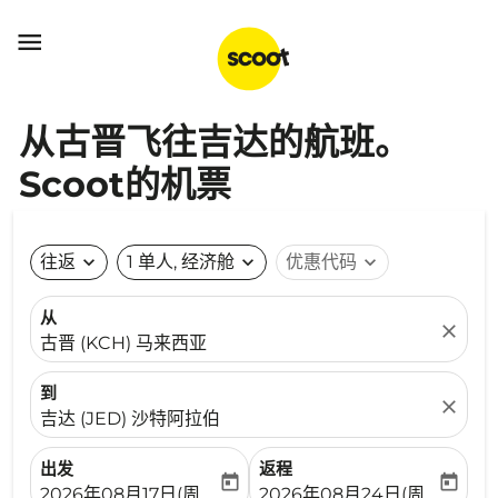

从古晋飞往吉达的航班。
Scoot的机票
往返
expand_more
1 单人, 经济舱
expand_more
优惠代码
expand_more
从
close
古晋 (KCH) 马来西亚
到
close
吉达 (JED) 沙特阿拉伯
出发
返程
today
today
fc-booking-departure-date-aria-label
fc-booking-return-date-ari
2026年08月17日(周一)
2026年08月24日(周一)