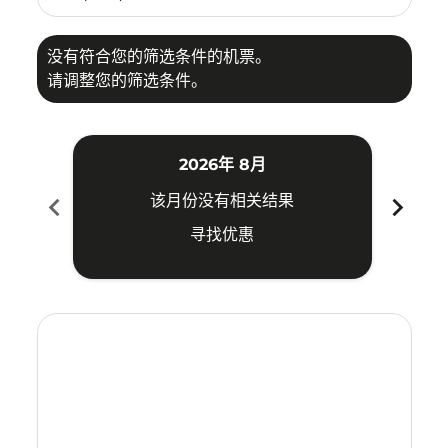
没有符合您的筛选条件的机票。
请调整您的筛选条件。
2026年 8月
chevron_left
chevron_right
该月份没有相关结果
寻找优惠
Displaying fares for 八月-2026
KCH–JED: cmp-view-offers-disclaimer. 寻找优惠
KCH–JED: cmp-view-offers-disclaimer. 寻找优惠
KCH–JED: cmp-view-offers-disclaimer. 寻找
KCH–JED: cmp-view-offers-disclaimer
KCH–JED: cmp-view-offers-discla
KCH–JED: cmp-view-offers-di
KCH–JED: cmp-view-offers
KCH–JED: cmp-view-of
KCH–JED: cmp-vie
KCH–JED: cmp
KCH–JED:
KCH–J
K