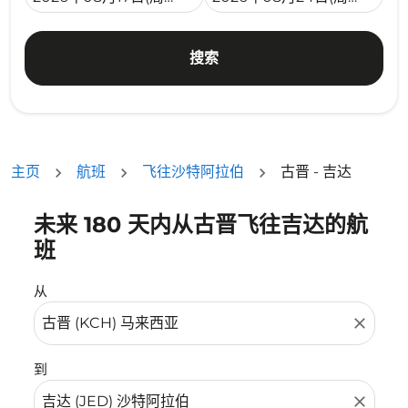
搜索
主页
航班
飞往沙特阿拉伯
古晋 - 吉达
未来 180 天内从古晋飞往吉达的航
没有符合您的筛选条件的机票。请调整您的筛选条件。
班
从
close
到
close