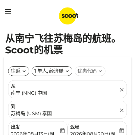

从南宁飞往苏梅岛的航班。
Scoot的机票
往返
expand_more
1 单人, 经济舱
expand_more
优惠代码
expand_more
从
close
南宁 (NNG) 中国
到
close
苏梅岛 (USM) 泰国
出发
返程
today
today
fc-booking-departure-date-aria-label
fc-booking-return-date-ari
2026年08月13日(周四)
2026年08月20日(周四)