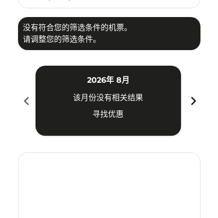
没有符合您的筛选条件的机票。
请调整您的筛选条件。
2026年 8月
chevron_left
chevron_right
该月份没有相关结果
寻找优惠
Displaying fares for 八月-2026
NNG–USM: cmp-view-offers-disclaimer. 寻找优惠
NNG–USM: cmp-view-offers-disclaimer. 寻找优惠
NNG–USM: cmp-view-offers-disclaimer. 
NNG–USM: cmp-view-offers-disclaim
NNG–USM: cmp-view-offers-discl
NNG–USM: cmp-view-offers-d
NNG–USM: cmp-view-offer
NNG–USM: cmp-view-o
NNG–USM: cmp-vi
NNG–USM: cmp
NNG–USM:
NNG–
N