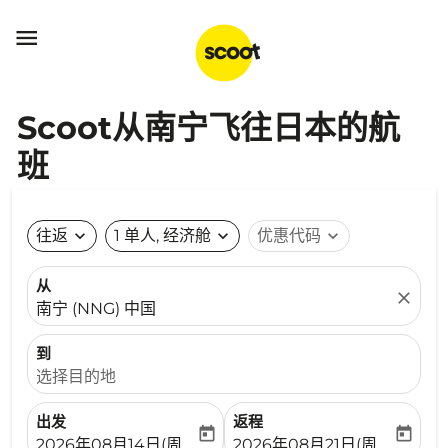

Scoot从南宁飞往日本的航
班
往返
expand_more
1 单人, 经济舱
expand_more
优惠代码
expand_more
从
close
南宁 (NNG) 中国
到
选择目的地
出发
返程
today
today
fc-booking-departure-date-aria-label
fc-booking-return-date-ari
2026年08月14日(周五)
2026年08月21日(周五)