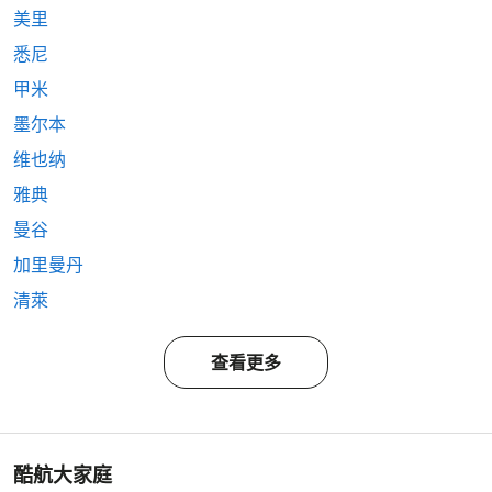
美里
悉尼
甲米
墨尔本
维也纳
雅典
曼谷
加里曼丹
清萊
查看更多
酷航大家庭