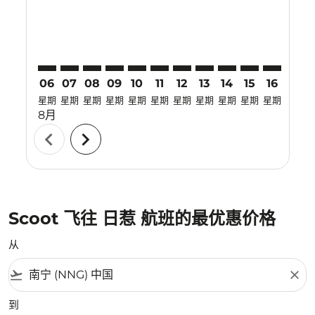
06
07
08
09
10
11
12
13
14
15
16
17
星期
星期
星期
星期
星期
星期
星期
星期
星期
星期
星期
星期
8月
chevron_left
chevron_right
Scoot 飞往 日惹 航班的最优惠价格
从
flight_takeoff
close
到