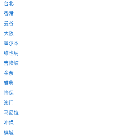
台北
香港
曼谷
大阪
墨尔本
维也纳
吉隆坡
金奈
雅典
怡保
澳门
马尼拉
冲绳
槟城