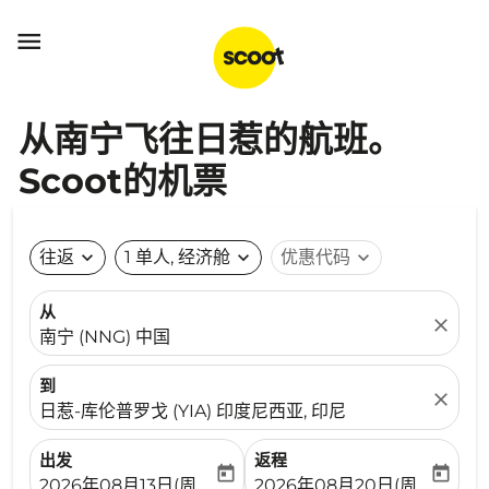

从南宁飞往日惹的航班。
Scoot的机票
往返
expand_more
1 单人, 经济舱
expand_more
优惠代码
expand_more
从
close
南宁 (NNG) 中国
到
close
日惹-库伦普罗戈 (YIA) 印度尼西亚, 印尼
出发
返程
today
today
fc-booking-departure-date-aria-label
fc-booking-return-date-ari
2026年08月13日(周四)
2026年08月20日(周四)