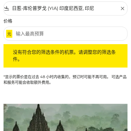
flight_land
close
价格
元
没有符合您的筛选条件的机票。请调整您的筛选条件。
没有符合您的筛选条件的机票。请调整您的筛选条
件。
*显示的票价是在过去 48 小时内收集的，预订时可能不再可用。 可选产品
和服务可能会收取额外费用。