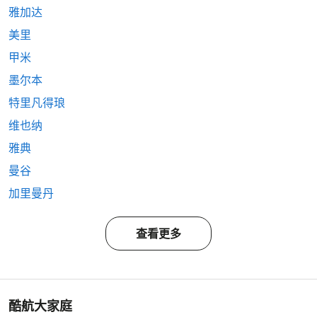
雅加达
美里
甲米
墨尔本
特里凡得琅
维也纳
雅典
曼谷
加里曼丹
查看更多
酷航大家庭