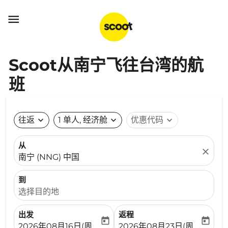

Scoot从南宁飞往台湾的航
班
往返
expand_more
1 单人, 经济舱
expand_more
优惠代码
expand_more
从
close
南宁 (NNG) 中国
到
选择目的地
出发
返程
today
today
fc-booking-departure-date-aria-label
fc-booking-return-date-ari
2026年08月16日(周日)
2026年08月23日(周日)