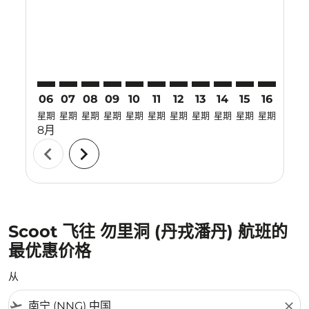
NNG–TJQ: cmp-view-offers-disclaimer. 寻找优惠
NNG–TJQ: cmp-view-offers-disclaimer. 寻找优惠
NNG–TJQ: cmp-view-offers-disclaimer. 寻
NNG–TJQ: cmp-view-offers-disclaime
NNG–TJQ: cmp-view-offers-discla
NNG–TJQ: cmp-view-offers-di
NNG–TJQ: cmp-view-offer
NNG–TJQ: cmp-view-of
NNG–TJQ: cmp-vie
NNG–TJQ: cmp
NNG–TJQ:
NNG–T
N
06
07
08
09
10
11
12
13
14
15
16
17
星期
星期
星期
星期
星期
星期
星期
星期
星期
星期
星期
星期
8月
chevron_left
chevron_right
Scoot 飞往 勿里洞 (丹戎潘丹) 航班的
最优惠价格
从
flight_takeoff
close