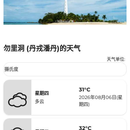
勿里洞 (丹戎潘丹)的天气
天气单位
:
Weather unit option 摄氏度 Selected
摄氏度
keyboard_arrow_down
31°C
星期四
2026年08月06日(星
多云
期四)
32°C