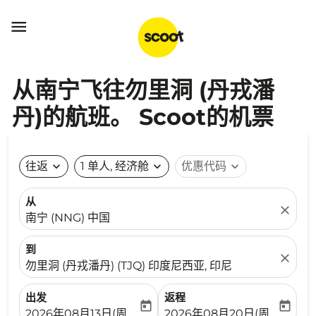

从南宁飞往勿里洞 (丹戎潘
丹)的航班。 Scoot的机票
往返
expand_more
1 单人, 经济舱
expand_more
优惠代码
expand_more
从
close
南宁 (NNG) 中国
到
close
勿里洞 (丹戎潘丹) (TJQ) 印度尼西亚, 印尼
出发
返程
today
today
fc-booking-departure-date-aria-label
fc-booking-return-date-ari
2026年08月13日(周四)
2026年08月20日(周四)