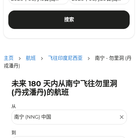
搜索
主页
航班
飞往印度尼西亚
南宁 - 勿里洞 (丹
戎潘丹)
未来 180 天内从南宁飞往勿里洞
没有符合您的筛选条件的机票。请调整您的筛选条件。
(丹戎潘丹)的航班
从
close
到