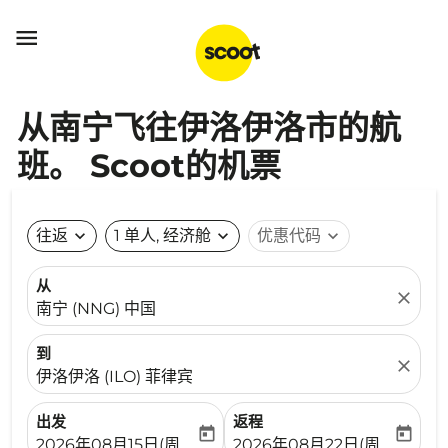

从南宁飞往伊洛伊洛市的航
班。 Scoot的机票
往返
expand_more
1 单人, 经济舱
expand_more
优惠代码
expand_more
从
close
南宁 (NNG) 中国
到
close
伊洛伊洛 (ILO) 菲律宾
出发
返程
today
today
fc-booking-departure-date-aria-label
fc-booking-return-date-ari
2026年08月15日(周六)
2026年08月22日(周六)