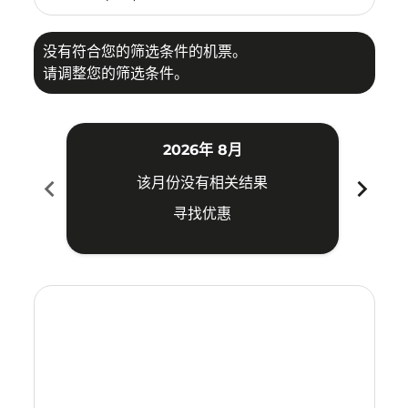
没有符合您的筛选条件的机票。
请调整您的筛选条件。
2026年 8月
chevron_left
chevron_right
该月份没有相关结果
寻找优惠
Displaying fares for 八月-2026
NNG–ILO: cmp-view-offers-disclaimer. 寻找优惠
NNG–ILO: cmp-view-offers-disclaimer. 寻找优惠
NNG–ILO: cmp-view-offers-disclaimer. 寻
NNG–ILO: cmp-view-offers-disclaime
NNG–ILO: cmp-view-offers-discla
NNG–ILO: cmp-view-offers-di
NNG–ILO: cmp-view-offer
NNG–ILO: cmp-view-o
NNG–ILO: cmp-vie
NNG–ILO: cmp
NNG–ILO:
NNG–I
N