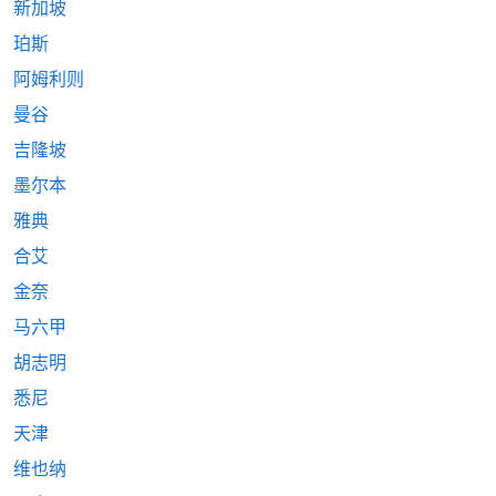
新加坡
珀斯
阿姆利则
曼谷
吉隆坡
墨尔本
雅典
合艾
金奈
马六甲
胡志明
悉尼
天津
维也纳