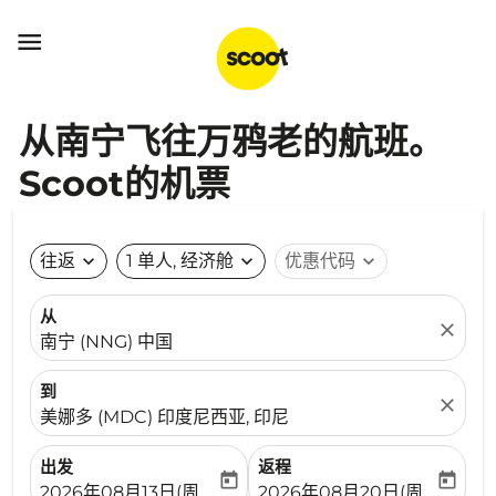

从南宁飞往万鸦老的航班。
Scoot的机票
往返
expand_more
1 单人, 经济舱
expand_more
优惠代码
expand_more
从
close
南宁 (NNG) 中国
到
close
美娜多 (MDC) 印度尼西亚, 印尼
出发
返程
today
today
fc-booking-departure-date-aria-label
fc-booking-return-date-ari
2026年08月13日(周四)
2026年08月20日(周四)