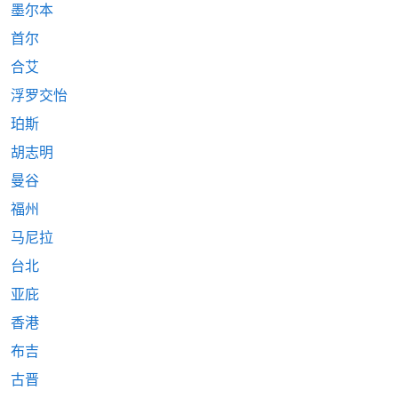
墨尔本
首尔
合艾
浮罗交怡
珀斯
胡志明
曼谷
福州
马尼拉
台北
亚庇
香港
布吉
古晋