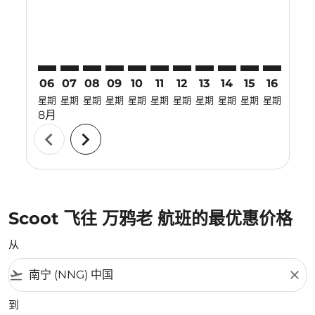
06
07
08
09
10
11
12
13
14
15
16
17
星期
星期
星期
星期
星期
星期
星期
星期
星期
星期
星期
星期
8月
chevron_left
chevron_right
Scoot 飞往 万鸦老 航班的最优惠价格
从
flight_takeoff
close
到