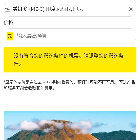
flight_land
close
价格
元
没有符合您的筛选条件的机票。请调整您的筛选条件。
没有符合您的筛选条件的机票。请调整您的筛选条
件。
*显示的票价是在过去 48 小时内收集的，预订时可能不再可用。 可选产品
和服务可能会收取额外费用。