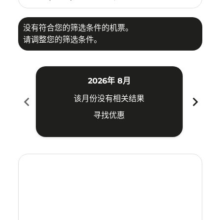
没有符合您的筛选条件的机票。
请调整您的筛选条件。
2026年 8月
chevron_left
chevron_right
该月份没有相关结果
寻找优惠
Displaying fares for 八月-2026
NNG–MDC: cmp-view-offers-disclaimer. 寻找优惠
NNG–MDC: cmp-view-offers-disclaimer. 寻找优惠
NNG–MDC: cmp-view-offers-disclaimer. 
NNG–MDC: cmp-view-offers-disclaim
NNG–MDC: cmp-view-offers-discl
NNG–MDC: cmp-view-offers-d
NNG–MDC: cmp-view-offe
NNG–MDC: cmp-view-o
NNG–MDC: cmp-vi
NNG–MDC: cmp
NNG–MDC:
NNG–
N