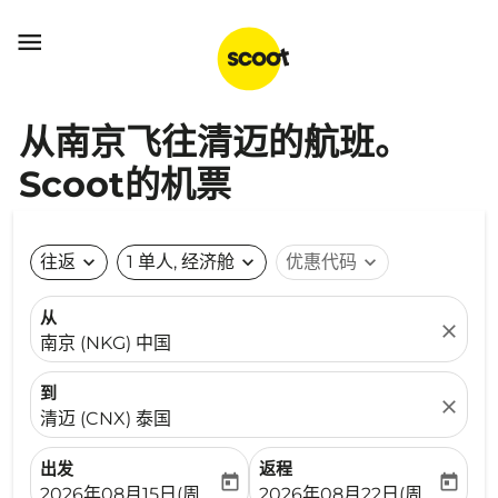

从南京飞往清迈的航班。
Scoot的机票
往返
expand_more
1 单人, 经济舱
expand_more
优惠代码
expand_more
从
close
南京 (NKG) 中国
到
close
清迈 (CNX) 泰国
出发
返程
today
today
fc-booking-departure-date-aria-label
fc-booking-return-date-ari
2026年08月15日(周六)
2026年08月22日(周六)