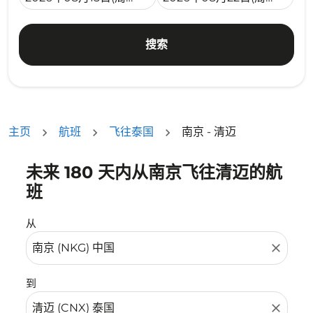
搜索
主页
航班
飞往泰国
南京 - 清迈
未来 180 天内从南京飞往清迈的航
没有符合您的筛选条件的机票。请调整您的筛选条件。
班
从
close
到
close