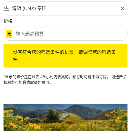
flight_land
close
价格
元
没有符合您的筛选条件的机票。请调整您的筛选条件。
没有符合您的筛选条件的机票。请调整您的筛选条
件。
*显示的票价是在过去 48 小时内收集的，预订时可能不再可用。 可选产品
和服务可能会收取额外费用。