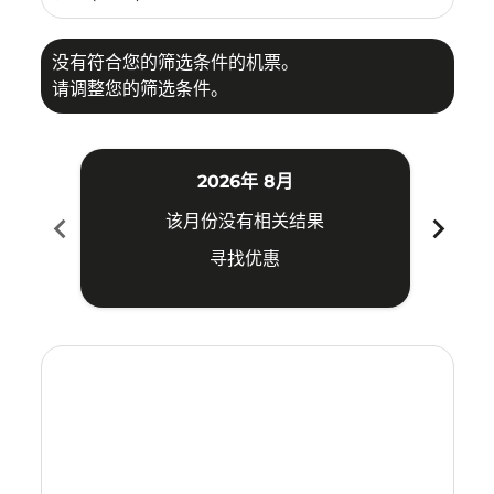
没有符合您的筛选条件的机票。
请调整您的筛选条件。
2026年 8月
chevron_left
chevron_right
该月份没有相关结果
寻找优惠
Displaying fares for 八月-2026
NKG–CNX: cmp-view-offers-disclaimer. 寻找优惠
NKG–CNX: cmp-view-offers-disclaimer. 寻找优惠
NKG–CNX: cmp-view-offers-disclaimer. 寻
NKG–CNX: cmp-view-offers-disclaime
NKG–CNX: cmp-view-offers-discl
NKG–CNX: cmp-view-offers-di
NKG–CNX: cmp-view-offer
NKG–CNX: cmp-view-o
NKG–CNX: cmp-vie
NKG–CNX: cmp
NKG–CNX:
NKG–C
N